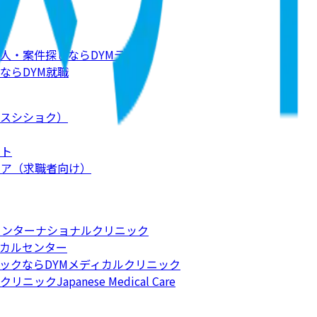
人・案件探しならDYMテック
ならDYM就職
スシショク）
ート
リア（求職者向け）
インターナショナルクリニック
カルセンター
ックならDYMメディカルクリニック
apanese Medical Care