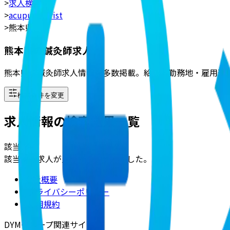
>
求人検索
>
acupuncturist
>
熊本県
熊本県の鍼灸師求人
熊本県の鍼灸師求人情報を多数掲載。給与・勤務地・雇用形
検索条件を変更
求人情報の検索結果一覧
該当
0
件
該当する求人が見つかりませんでした。
会社概要
|
プライバシーポリシー
|
利用規約
DYMグループ関連サイト