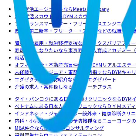
新卒就活エージェントならMeets Company
新卒就活スカウトならDYMスカウト
フリーランスマーケター・フリーランスエンジニアの求
既卒・第二新卒・フリーター・未経験などの就職・転職
障がい者雇用・就労移行支援ならワークスバリアフリー
寿司職人になりたいなら東京寿司職人育成アカデミー（
就活ノート
オフィス仲介・不動産売買仲介ならDYMリアルエステ
未経験からエンジニア・事務職を目指すならDYMキャ
エグゼクティブ人材紹介ならDYMエグゼパート
介護の求人・案件探しなら介護サーチプラス
タイ・バンコクにある日本人向けクリニックならDYM
ベトナムにある日本人向けクリニックならＤＹＭメディ
インドネシア・ジャカルタの一般外来・健康診断クリニ
内科・小児科・ワクチンの予防接種ならニューヨークのクリニックJ
M&A仲介ならDYM M&Aコンサルティング
福利厚生ならウェルフェアステーション