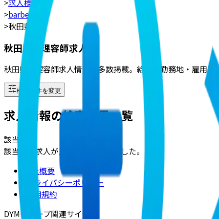
>
求人検索
>
barber
>
秋田県
秋田県の理容師求人
秋田県の理容師求人情報を多数掲載。給与・勤務地・雇用形
検索条件を変更
求人情報の検索結果一覧
該当
0
件
該当する求人が見つかりませんでした。
会社概要
|
プライバシーポリシー
|
利用規約
DYMグループ関連サイト