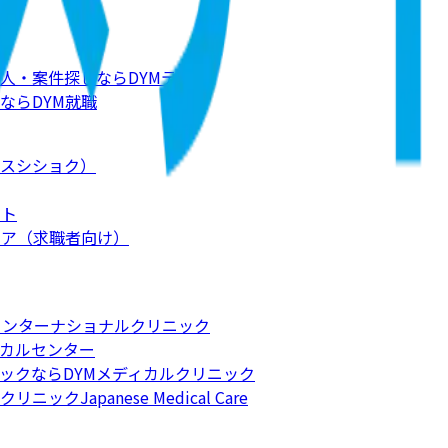
人・案件探しならDYMテック
ならDYM就職
スシショク）
ート
リア（求職者向け）
インターナショナルクリニック
カルセンター
ックならDYMメディカルクリニック
apanese Medical Care