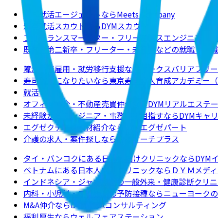
新卒就活エージェントならMeets Company
新卒就活スカウトならDYMスカウト
フリーランスマーケター・フリーランスエンジニアの求
既卒・第二新卒・フリーター・未経験などの就職・転職
障がい者雇用・就労移行支援ならワークスバリアフリー
寿司職人になりたいなら東京寿司職人育成アカデミー（
就活ノート
オフィス仲介・不動産売買仲介ならDYMリアルエステ
未経験からエンジニア・事務職を目指すならDYMキャ
エグゼクティブ人材紹介ならDYMエグゼパート
介護の求人・案件探しなら介護サーチプラス
タイ・バンコクにある日本人向けクリニックならDYM
ベトナムにある日本人向けクリニックならＤＹＭメディ
インドネシア・ジャカルタの一般外来・健康診断クリニ
内科・小児科・ワクチンの予防接種ならニューヨークのクリニックJ
M&A仲介ならDYM M&Aコンサルティング
福利厚生ならウェルフェアステーション