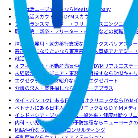
新卒就活エージェントならMeets Company
新卒就活スカウトならDYMスカウト
フリーランスマーケター・フリーランスエンジニアの求
既卒・第二新卒・フリーター・未経験などの就職・転職
障がい者雇用・就労移行支援ならワークスバリアフリー
寿司職人になりたいなら東京寿司職人育成アカデミー（
就活ノート
オフィス仲介・不動産売買仲介ならDYMリアルエステ
未経験からエンジニア・事務職を目指すならDYMキャ
エグゼクティブ人材紹介ならDYMエグゼパート
介護の求人・案件探しなら介護サーチプラス
タイ・バンコクにある日本人向けクリニックならDYM
ベトナムにある日本人向けクリニックならＤＹＭメディ
インドネシア・ジャカルタの一般外来・健康診断クリニ
内科・小児科・ワクチンの予防接種ならニューヨークのクリニックJ
M&A仲介ならDYM M&Aコンサルティング
福利厚生ならウェルフェアステーション