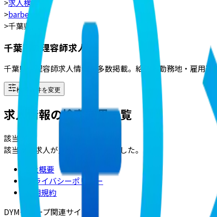
>
求人検索
>
barber
>
千葉県
千葉県の理容師求人
千葉県の理容師求人情報を多数掲載。給与・勤務地・雇用形
検索条件を変更
求人情報の検索結果一覧
該当
0
件
該当する求人が見つかりませんでした。
会社概要
|
プライバシーポリシー
|
利用規約
DYMグループ関連サイト