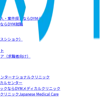
人・案件探しならDYMテック
ならDYM就職
スシショク）
ート
リア（求職者向け）
インターナショナルクリニック
カルセンター
ックならDYMメディカルクリニック
apanese Medical Care