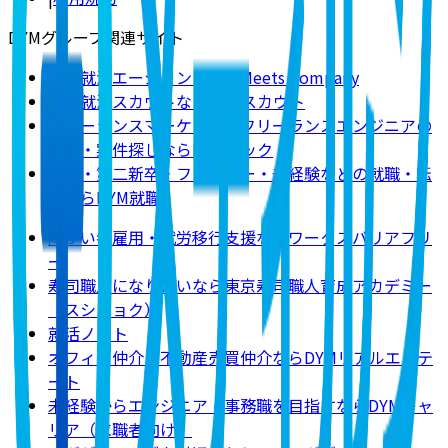
DYMグループ関連サイト
新卒就活エージェントならMeets Company
新卒就活スカウトならDYMスカウト
フリーランスマーケター・フリーランスエンジニアの
求人・案件探しならDYMテック
既卒・第二新卒・フリーター・未経験などの就職・転
職ならDYM就職
障がい者雇用・就労移行支援ならワークスバリアフリ
ー
寿司職人になりたいなら東京寿司職人育成アカデミー
（スシショク）
就活ノート
オフィス仲介・不動産売買仲介ならDYMリアルエステ
ート
未経験からエンジニア・事務職を目指すならDYMキャ
リア（求職者向け）