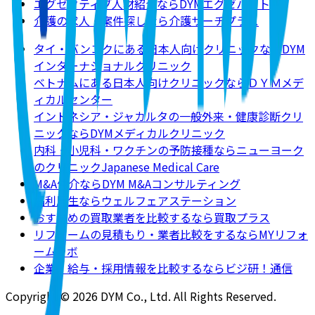
エグゼクティブ人材紹介ならDYMエグゼパート
介護の求人・案件探しなら介護サーチプラス
タイ・バンコクにある日本人向けクリニックならDYM
インターナショナルクリニック
ベトナムにある日本人向けクリニックならＤＹＭメデ
ィカルセンター
インドネシア・ジャカルタの一般外来・健康診断クリ
ニックならDYMメディカルクリニック
内科・小児科・ワクチンの予防接種ならニューヨーク
のクリニックJapanese Medical Care
M&A仲介ならDYM M&Aコンサルティング
福利厚生ならウェルフェアステーション
おすすめの買取業者を比較するなら買取プラス
リフォームの見積もり・業者比較をするならMYリフォ
ームラボ
企業・給与・採用情報を比較するならビジ研！通信
Copyright © 2026 DYM Co., Ltd. All Rights Reserved.