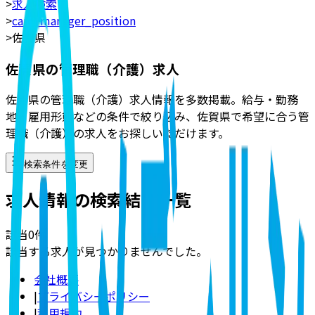
>
求人検索
>
care_manager_position
>
佐賀県
佐賀県の管理職（介護）求人
佐賀県の管理職（介護）求人情報を多数掲載。給与・勤務
地・雇用形態などの条件で絞り込み、佐賀県で希望に合う管
理職（介護）の求人をお探しいただけます。
検索条件を変更
求人情報の検索結果一覧
該当
0
件
該当する求人が見つかりませんでした。
会社概要
|
プライバシーポリシー
|
利用規約