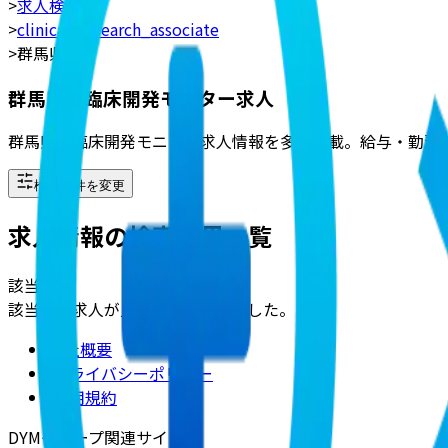
>
求人検索
>
clinical_research_associate
>
群馬県
群馬県の臨床開発モニター求人
群馬県の臨床開発モニター求人情報を多数掲載。給与・勤務
検索条件を変更
求人情報の検索結果一覧
該当
0
件
該当する求人が見つかりませんでした。
会社概要
|
プライバシーポリシー
|
利用規約
DYMグループ関連サイト