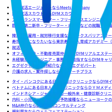
新卒就活エージェントならMeets Company
新卒就活スカウトならDYMスカウト
フリーランスマーケター・フリーランスエンジニアの求
既卒・第二新卒・フリーター・未経験などの就職・転職
障がい者雇用・就労移行支援ならワークスバリアフリー
寿司職人になりたいなら東京寿司職人育成アカデミー（
就活ノート
オフィス仲介・不動産売買仲介ならDYMリアルエステ
未経験からエンジニア・事務職を目指すならDYMキャ
エグゼクティブ人材紹介ならDYMエグゼパート
介護の求人・案件探しなら介護サーチプラス
タイ・バンコクにある日本人向けクリニックならDYM
ベトナムにある日本人向けクリニックならＤＹＭメディ
インドネシア・ジャカルタの一般外来・健康診断クリニ
内科・小児科・ワクチンの予防接種ならニューヨークのクリニックJ
M&A仲介ならDYM M&Aコンサルティング
福利厚生ならウェルフェアステーション