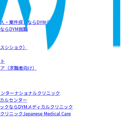
人・案件探しならDYMテック
ならDYM就職
スシショク）
ート
リア（求職者向け）
インターナショナルクリニック
カルセンター
ックならDYMメディカルクリニック
apanese Medical Care