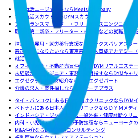
新卒就活エージェントならMeets Company
新卒就活スカウトならDYMスカウト
フリーランスマーケター・フリーランスエンジニアの求
既卒・第二新卒・フリーター・未経験などの就職・転職
障がい者雇用・就労移行支援ならワークスバリアフリー
寿司職人になりたいなら東京寿司職人育成アカデミー（
就活ノート
オフィス仲介・不動産売買仲介ならDYMリアルエステ
未経験からエンジニア・事務職を目指すならDYMキャ
エグゼクティブ人材紹介ならDYMエグゼパート
介護の求人・案件探しなら介護サーチプラス
タイ・バンコクにある日本人向けクリニックならDYM
ベトナムにある日本人向けクリニックならＤＹＭメディ
インドネシア・ジャカルタの一般外来・健康診断クリニ
内科・小児科・ワクチンの予防接種ならニューヨークのクリニックJ
M&A仲介ならDYM M&Aコンサルティング
福利厚生ならウェルフェアステーション