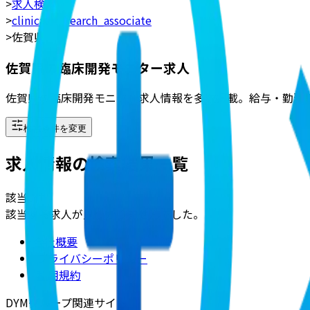
>
求人検索
>
clinical_research_associate
>
佐賀県
佐賀県の臨床開発モニター求人
佐賀県の臨床開発モニター求人情報を多数掲載。給与・勤務
検索条件を変更
求人情報の検索結果一覧
該当
0
件
該当する求人が見つかりませんでした。
会社概要
|
プライバシーポリシー
|
利用規約
DYMグループ関連サイト