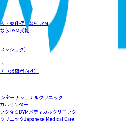
人・案件探しならDYMテック
ならDYM就職
スシショク）
ート
リア（求職者向け）
インターナショナルクリニック
カルセンター
ックならDYMメディカルクリニック
apanese Medical Care