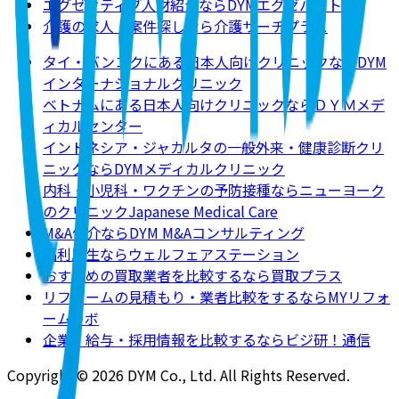
エグゼクティブ人材紹介ならDYMエグゼパート
介護の求人・案件探しなら介護サーチプラス
タイ・バンコクにある日本人向けクリニックならDYM
インターナショナルクリニック
ベトナムにある日本人向けクリニックならＤＹＭメデ
ィカルセンター
インドネシア・ジャカルタの一般外来・健康診断クリ
ニックならDYMメディカルクリニック
内科・小児科・ワクチンの予防接種ならニューヨーク
のクリニックJapanese Medical Care
M&A仲介ならDYM M&Aコンサルティング
福利厚生ならウェルフェアステーション
おすすめの買取業者を比較するなら買取プラス
リフォームの見積もり・業者比較をするならMYリフォ
ームラボ
企業・給与・採用情報を比較するならビジ研！通信
Copyright © 2026 DYM Co., Ltd. All Rights Reserved.