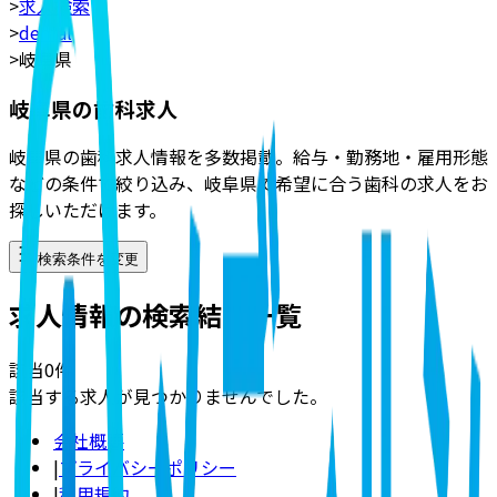
>
求人検索
>
dental
>
岐阜県
岐阜県の歯科求人
岐阜県の歯科求人情報を多数掲載。給与・勤務地・雇用形態
などの条件で絞り込み、岐阜県で希望に合う歯科の求人をお
探しいただけます。
検索条件を変更
求人情報の検索結果一覧
該当
0
件
該当する求人が見つかりませんでした。
会社概要
|
プライバシーポリシー
|
利用規約