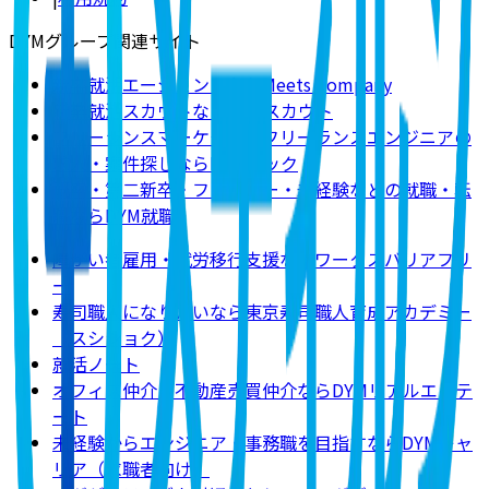
DYMグループ関連サイト
新卒就活エージェントならMeets Company
新卒就活スカウトならDYMスカウト
フリーランスマーケター・フリーランスエンジニアの
求人・案件探しならDYMテック
既卒・第二新卒・フリーター・未経験などの就職・転
職ならDYM就職
障がい者雇用・就労移行支援ならワークスバリアフリ
ー
寿司職人になりたいなら東京寿司職人育成アカデミー
（スシショク）
就活ノート
オフィス仲介・不動産売買仲介ならDYMリアルエステ
ート
未経験からエンジニア・事務職を目指すならDYMキャ
リア（求職者向け）