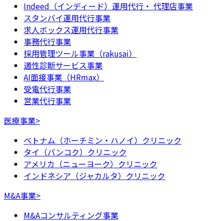
Indeed（インディード）運用代行・ 代理店事業
スタンバイ運用代行事業
求人ボックス運用代行事業
事務代行事業
採用管理ツール事業（rakusai）
適性診断サービス事業
AI面接事業（HRmax）
受電代行事業
営業代行事業
医療事業
>
ベトナム（ホーチミン・ハノイ）クリニック
タイ（バンコク）クリニック
アメリカ（ニューヨーク）クリニック
インドネシア（ジャカルタ）クリニック
M&A事業
>
M&Aコンサルティング事業