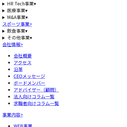
HR Tech事業
▾
医療事業
▾
M&A事業
▾
スポーツ事業
>
飲食事業
▾
その他事業
▾
会社情報
>
会社概要
アクセス
沿革
CEOメッセージ
ボードメンバー
アドバイザー（顧問）
法人向けコラム一覧
求職者向けコラム一覧
事業内容
>
WEB事業