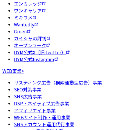
エンカレッジ
ワンキャリア
ミキワメ
Wantedly
Green
カイシャの評判
オープンワーク
DYM公式X（旧Twitter）
DYM公式Instagram
WEB事業
>
リスティング広告（検索連動型広告）事業
SEO対策事業
SNS広告事業
DSP・ネイティブ広告事業
アフィリエイト事業
WEBサイト制作・運用事業
SNSアカウント運用代行事業