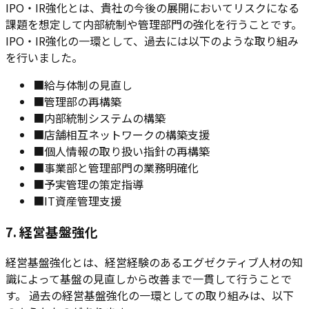
IPO・IR強化とは、貴社の今後の展開においてリスクになる
課題を想定して内部統制や管理部門の強化を行うことです。
IPO・IR強化の一環として、過去には以下のような取り組み
を行いました。
■
給与体制の見直し
■
管理部の再構築
■
内部統制システムの構築
■
店舗相互ネットワークの構築支援
■
個人情報の取り扱い指針の再構築
■
事業部と管理部門の業務明確化
■
予実管理の策定指導
■
IT資産管理支援
7. 経営基盤強化
経営基盤強化とは、経営経験のあるエグゼクティブ人材の知
識によって基盤の見直しから改善まで一貫して行うことで
す。 過去の経営基盤強化の一環としての取り組みは、以下