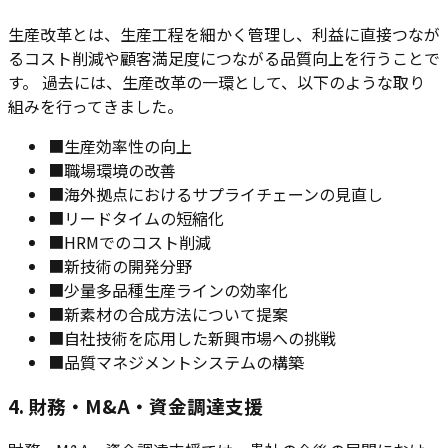
生産改革とは、生産工程を細かく管理し、利益に直接つなが
るコスト削減や顧客満足度につながる品質向上を行うことで
す。 過去には、生産改革の一環として、以下のような取り
組みを行ってきました。
■
生産効率性の向上
■
職場環境の改善
■
海外拠点におけるサプライチェーンの見直し
■
リードタイムの短縮化
■
HRMでのコスト削減
■
新技術の開発分野
■
少量多品種生産ラインの効率化
■
新素材の合成方法について提案
■
自社技術を応用した新興市場への挑戦
■
品質マネジメントシステムの構築
4. 財務・M&A・資金調達支援