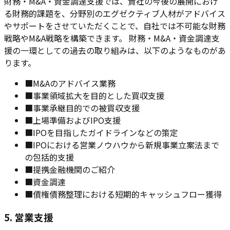
財務・M&A・資金調達支援では、貴社の今後の展開におけ
る財務的課題を、分野別のエグゼクティブ人材がアドバイス
やサポートをさせていただくことで、自社では不可能な財務
戦略やM&A戦略を構築できます。 財務・M&A・資金調達支
援の一環としての過去の取り組みは、以下のようなものがあ
ります。
■
M&Aのアドバイス業務
■
事業領域拡大を目的とした買収支援
■
事業承継目的での被買収支援
■
上場準備およびIPO支援
■
IPOを目指したガイドラインなどの策定
■
IPOにおける営業ノウハウから新規事業立案法まで
の包括的支援
■
提携金融機関のご紹介
■
資金調達
■
債権債務整理における短期的キャッシュフロー獲得
5. 営業支援