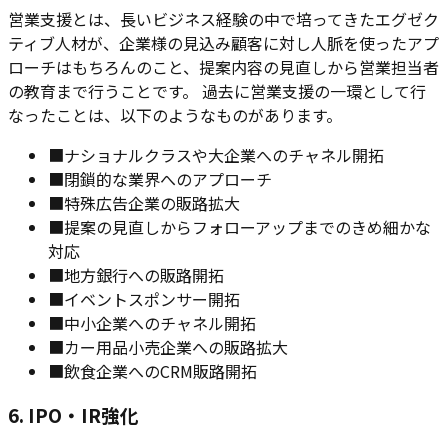
営業支援とは、長いビジネス経験の中で培ってきたエグゼク
ティブ人材が、企業様の見込み顧客に対し人脈を使ったアプ
ローチはもちろんのこと、提案内容の見直しから営業担当者
の教育まで行うことです。 過去に営業支援の一環として行
なったことは、以下のようなものがあります。
■
ナショナルクラスや大企業へのチャネル開拓
■
閉鎖的な業界へのアプローチ
■
特殊広告企業の販路拡大
■
提案の見直しからフォローアップまでのきめ細かな
対応
■
地方銀行への販路開拓
■
イベントスポンサー開拓
■
中小企業へのチャネル開拓
■
カー用品小売企業への販路拡大
■
飲食企業へのCRM販路開拓
6. IPO・IR強化