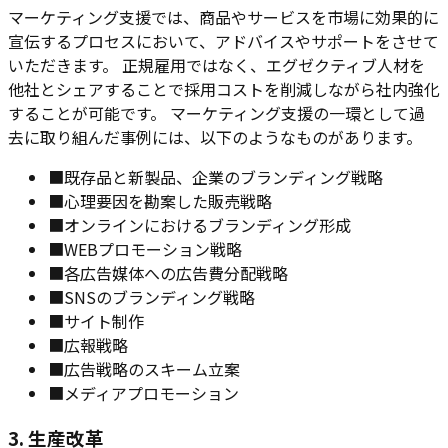
マーケティング支援では、商品やサービスを市場に効果的に
宣伝するプロセスにおいて、アドバイスやサポートをさせて
いただきます。 正規雇用ではなく、エグゼクティブ人材を
他社とシェアすることで採用コストを削減しながら社内強化
することが可能です。 マーケティング支援の一環として過
去に取り組んだ事例には、以下のようなものがあります。
■
既存品と新製品、企業のブランディング戦略
■
心理要因を勘案した販売戦略
■
オンラインにおけるブランディング形成
■
WEBプロモーション戦略
■
各広告媒体への広告費分配戦略
■
SNSのブランディング戦略
■
サイト制作
■
広報戦略
■
広告戦略のスキーム立案
■
メディアプロモーション
3. 生産改革