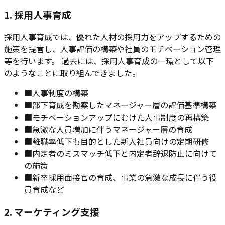
1. 採用人事育成
採用人事育成では、優れた人材の採用力をアップするための
施策を提言し、人事評価の構築や社員のモチベーション管理
等を行います。 過去には、採用人事育成の一環として以下
のようなことに取り組んできました。
■
人事制度の構築
■
部下育成を勘案したマネージャー層の評価基準構築
■
モチベーションアップにむけた人事制度の再構築
■
急激な人員増加に伴うマネージャー層の育成
■
離職率低下も目的とした新入社員向けの定期研修
■
内定者のミスマッチ低下と内定者辞退防止に向けて
の施策
■
新卒採用面接官の育成、事業の急激な成長に伴う役
員育成など
2. マーケティング支援