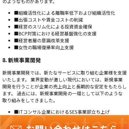
のようなものがあります。
■
組織活性化による離職率低下および組織活性化
■
出張コストや賃金コストの削減
■
経営のスリム化による投資資金確保
■
BCP対策における経営基盤強化の支援
■
経営者層の意識改革支援
■
女性の職場復帰率向上支援
8. 新規事業開発
新規事業開発では、新たなサービスに取り組む企業様を支援
いたします。 業界変動が激しい現代においては、新規事業
開発を行うことが企業の売上向上と長期的な安定をもたらし
ます。 過去には、新規事業開発の一環として以下のような
取り組みをしてきました。
■
ITコンサル企業におけるSES事業部立ち上げ
■
人材派遣企業における新卒紹介サービス立ち上げ
■
小売企業におけるEC事業の立ち上げ