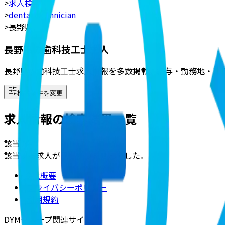
>
求人検索
>
dental_technician
>
長野県
長野県の歯科技工士求人
長野県の歯科技工士求人情報を多数掲載。給与・勤務地・雇
検索条件を変更
求人情報の検索結果一覧
該当
0
件
該当する求人が見つかりませんでした。
会社概要
|
プライバシーポリシー
|
利用規約
DYMグループ関連サイト