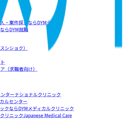
人・案件探しならDYMテック
ならDYM就職
スシショク）
ート
リア（求職者向け）
インターナショナルクリニック
カルセンター
ックならDYMメディカルクリニック
apanese Medical Care