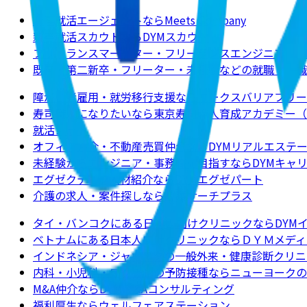
新卒就活エージェントならMeets Company
新卒就活スカウトならDYMスカウト
フリーランスマーケター・フリーランスエンジニアの求
既卒・第二新卒・フリーター・未経験などの就職・転職
障がい者雇用・就労移行支援ならワークスバリアフリー
寿司職人になりたいなら東京寿司職人育成アカデミー（
就活ノート
オフィス仲介・不動産売買仲介ならDYMリアルエステ
未経験からエンジニア・事務職を目指すならDYMキャ
エグゼクティブ人材紹介ならDYMエグゼパート
介護の求人・案件探しなら介護サーチプラス
タイ・バンコクにある日本人向けクリニックならDYM
ベトナムにある日本人向けクリニックならＤＹＭメディ
インドネシア・ジャカルタの一般外来・健康診断クリニ
内科・小児科・ワクチンの予防接種ならニューヨークのクリニックJ
M&A仲介ならDYM M&Aコンサルティング
福利厚生ならウェルフェアステーション