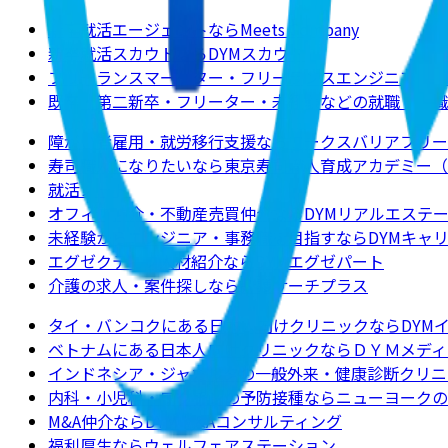
新卒就活エージェントならMeets Company
新卒就活スカウトならDYMスカウト
フリーランスマーケター・フリーランスエンジニアの求
既卒・第二新卒・フリーター・未経験などの就職・転職
障がい者雇用・就労移行支援ならワークスバリアフリー
寿司職人になりたいなら東京寿司職人育成アカデミー（
就活ノート
オフィス仲介・不動産売買仲介ならDYMリアルエステ
未経験からエンジニア・事務職を目指すならDYMキャ
エグゼクティブ人材紹介ならDYMエグゼパート
介護の求人・案件探しなら介護サーチプラス
タイ・バンコクにある日本人向けクリニックならDYM
ベトナムにある日本人向けクリニックならＤＹＭメディ
インドネシア・ジャカルタの一般外来・健康診断クリニ
内科・小児科・ワクチンの予防接種ならニューヨークのクリニックJ
M&A仲介ならDYM M&Aコンサルティング
福利厚生ならウェルフェアステーション