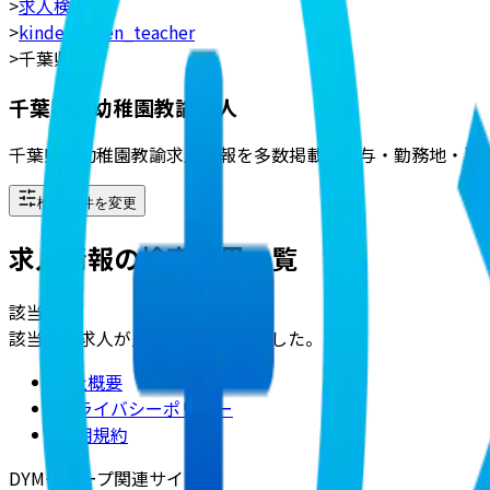
>
求人検索
>
kindergarten_teacher
>
千葉県
千葉県の幼稚園教諭求人
千葉県の幼稚園教諭求人情報を多数掲載。給与・勤務地・雇
検索条件を変更
求人情報の検索結果一覧
該当
0
件
該当する求人が見つかりませんでした。
会社概要
|
プライバシーポリシー
|
利用規約
DYMグループ関連サイト