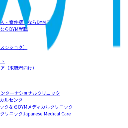
人・案件探しならDYMテック
ならDYM就職
スシショク）
ート
リア（求職者向け）
インターナショナルクリニック
カルセンター
ックならDYMメディカルクリニック
apanese Medical Care