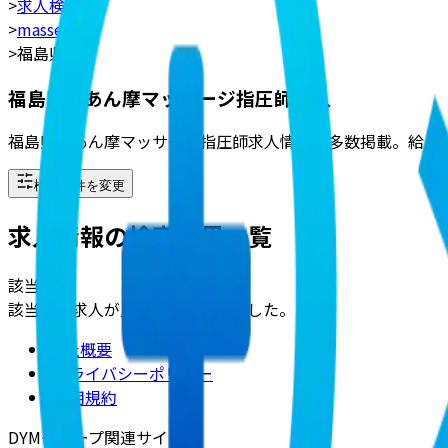
>
求人検索
>
masseur
>
福島県
福島県のあん摩マッサージ指圧師求人
福島県のあん摩マッサージ指圧師求人情報を多数掲載。給与
検索条件を変更
求人情報の検索結果一覧
該当
0
件
該当する求人が見つかりませんでした。
会社概要
|
プライバシーポリシー
|
利用規約
DYMグループ関連サイト