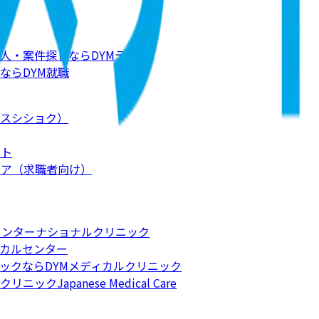
人・案件探しならDYMテック
ならDYM就職
スシショク）
ート
リア（求職者向け）
インターナショナルクリニック
カルセンター
ックならDYMメディカルクリニック
apanese Medical Care