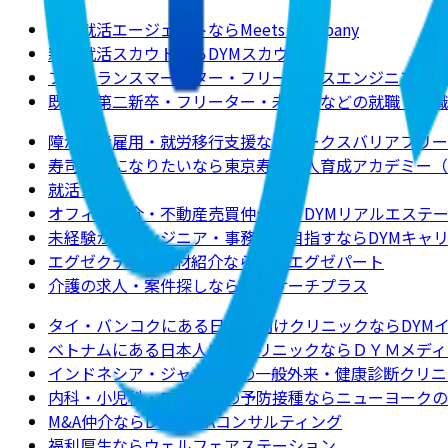
新卒就活エージェントならMeets Company
新卒就活スカウトならDYMスカウト
フリーランスマーケター・フリーランスエンジニアの求
既卒・第二新卒・フリーター・未経験などの就職・転職
障がい者雇用・就労移行支援ならワークスバリアフリー
寿司職人になりたいなら東京寿司職人育成アカデミー（
就活ノート
オフィス仲介・不動産売買仲介ならDYMリアルエステ
未経験からエンジニア・事務職を目指すならDYMキャ
エグゼクティブ人材紹介ならDYMエグゼパート
介護の求人・案件探しなら介護サーチプラス
タイ・バンコクにある日本人向けクリニックならDYM
ベトナムにある日本人向けクリニックならＤＹＭメディ
インドネシア・ジャカルタの一般外来・健康診断クリニ
内科・小児科・ワクチンの予防接種ならニューヨークのクリニックJ
M&A仲介ならDYM M&Aコンサルティング
福利厚生ならウェルフェアステーション