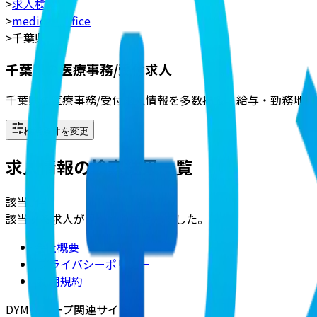
>
求人検索
>
medical_office
>
千葉県
千葉県の医療事務/受付求人
千葉県の医療事務/受付求人情報を多数掲載。給与・勤務地・
検索条件を変更
求人情報の検索結果一覧
該当
0
件
該当する求人が見つかりませんでした。
会社概要
|
プライバシーポリシー
|
利用規約
DYMグループ関連サイト