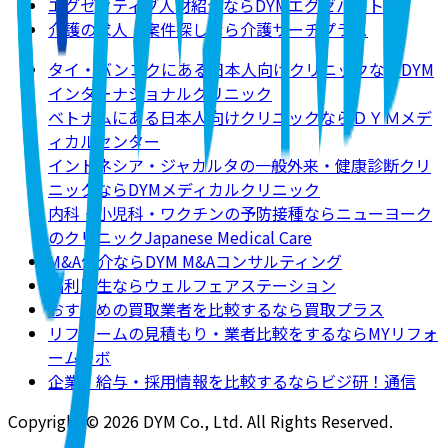
エグゼクティブ人材紹介ならDYMエグゼパート
介護の求人・案件探しなら介護サーチプラス
タイ・バンコクにある日本人向けクリニックならDYM
インターナショナルクリニック
ベトナムにある日本人向けクリニックならＤＹＭメデ
ィカルセンター
インドネシア・ジャカルタの一般外来・健康診断クリ
ニックならDYMメディカルクリニック
内科・小児科・ワクチンの予防接種ならニューヨーク
のクリニックJapanese Medical Care
M&A仲介ならDYM M&Aコンサルティング
福利厚生ならウェルフェアステーション
おすすめの買取業者を比較するなら買取プラス
リフォームの見積もり・業者比較をするならMYリフォ
ームラボ
企業・給与・採用情報を比較するならビジ研！通信
Copyright © 2026 DYM Co., Ltd. All Rights Reserved.