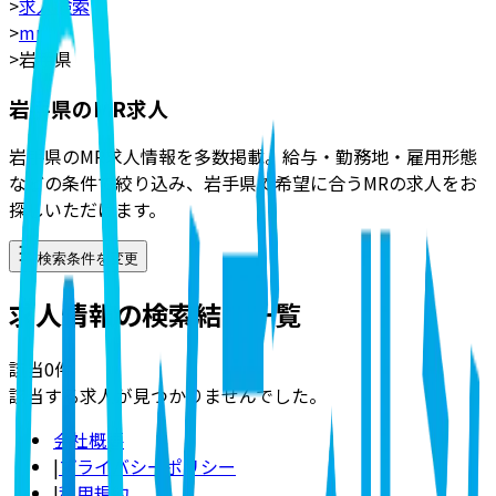
>
求人検索
>
mr
>
岩手県
岩手県のMR求人
岩手県のMR求人情報を多数掲載。給与・勤務地・雇用形態
などの条件で絞り込み、岩手県で希望に合うMRの求人をお
探しいただけます。
検索条件を変更
求人情報の検索結果一覧
該当
0
件
該当する求人が見つかりませんでした。
会社概要
|
プライバシーポリシー
|
利用規約