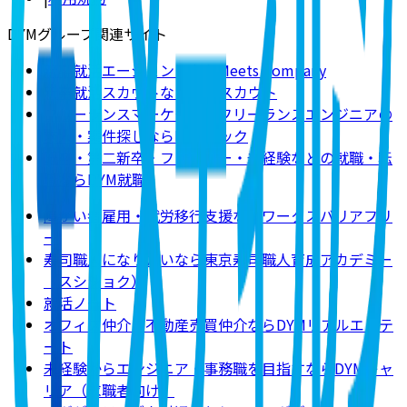
DYMグループ関連サイト
新卒就活エージェントならMeets Company
新卒就活スカウトならDYMスカウト
フリーランスマーケター・フリーランスエンジニアの
求人・案件探しならDYMテック
既卒・第二新卒・フリーター・未経験などの就職・転
職ならDYM就職
障がい者雇用・就労移行支援ならワークスバリアフリ
ー
寿司職人になりたいなら東京寿司職人育成アカデミー
（スシショク）
就活ノート
オフィス仲介・不動産売買仲介ならDYMリアルエステ
ート
未経験からエンジニア・事務職を目指すならDYMキャ
リア（求職者向け）