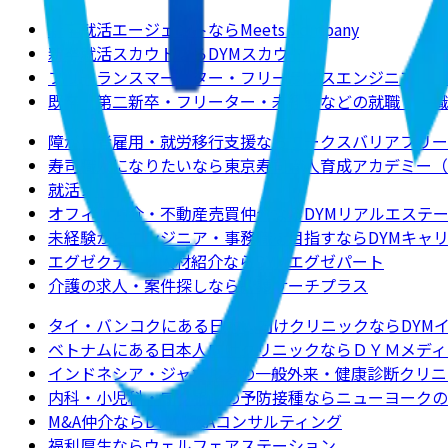
新卒就活エージェントならMeets Company
新卒就活スカウトならDYMスカウト
フリーランスマーケター・フリーランスエンジニアの求
既卒・第二新卒・フリーター・未経験などの就職・転職
障がい者雇用・就労移行支援ならワークスバリアフリー
寿司職人になりたいなら東京寿司職人育成アカデミー（
就活ノート
オフィス仲介・不動産売買仲介ならDYMリアルエステ
未経験からエンジニア・事務職を目指すならDYMキャ
エグゼクティブ人材紹介ならDYMエグゼパート
介護の求人・案件探しなら介護サーチプラス
タイ・バンコクにある日本人向けクリニックならDYM
ベトナムにある日本人向けクリニックならＤＹＭメディ
インドネシア・ジャカルタの一般外来・健康診断クリニ
内科・小児科・ワクチンの予防接種ならニューヨークのクリニックJ
M&A仲介ならDYM M&Aコンサルティング
福利厚生ならウェルフェアステーション