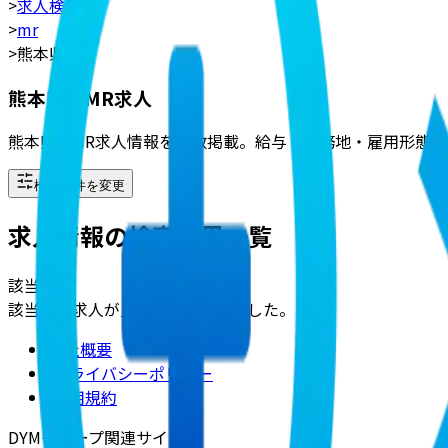
>
求人検索
>
mr
>
熊本県
熊本県のMR求人
熊本県のMR求人情報を多数掲載。給与・勤務地・雇用形態な
検索条件を変更
求人情報の検索結果一覧
該当
0
件
該当する求人が見つかりませんでした。
会社概要
|
プライバシーポリシー
|
利用規約
DYMグループ関連サイト