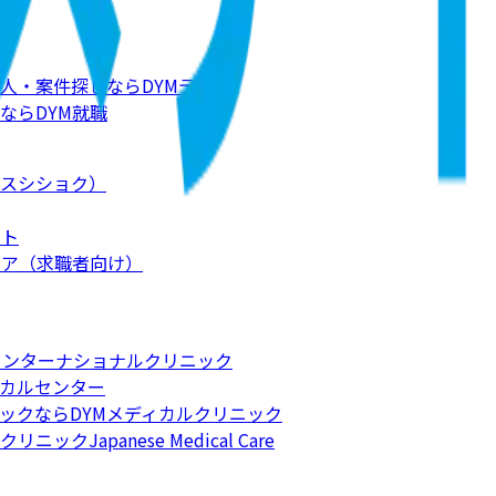
人・案件探しならDYMテック
ならDYM就職
スシショク）
ート
リア（求職者向け）
インターナショナルクリニック
カルセンター
ックならDYMメディカルクリニック
apanese Medical Care