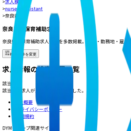
>
求人検索
>
nursery_assistant
>
奈良県
奈良県の保育補助求人
奈良県の保育補助求人情報を多数掲載。給与・勤務地・雇用
検索条件を変更
求人情報の検索結果一覧
該当
0
件
該当する求人が見つかりませんでした。
会社概要
|
プライバシーポリシー
|
利用規約
DYMグループ関連サイト