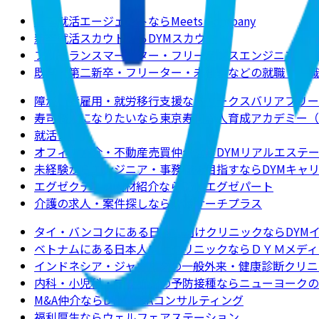
新卒就活エージェントならMeets Company
新卒就活スカウトならDYMスカウト
フリーランスマーケター・フリーランスエンジニアの求
既卒・第二新卒・フリーター・未経験などの就職・転職
障がい者雇用・就労移行支援ならワークスバリアフリー
寿司職人になりたいなら東京寿司職人育成アカデミー（
就活ノート
オフィス仲介・不動産売買仲介ならDYMリアルエステ
未経験からエンジニア・事務職を目指すならDYMキャ
エグゼクティブ人材紹介ならDYMエグゼパート
介護の求人・案件探しなら介護サーチプラス
タイ・バンコクにある日本人向けクリニックならDYM
ベトナムにある日本人向けクリニックならＤＹＭメディ
インドネシア・ジャカルタの一般外来・健康診断クリニ
内科・小児科・ワクチンの予防接種ならニューヨークのクリニックJ
M&A仲介ならDYM M&Aコンサルティング
福利厚生ならウェルフェアステーション