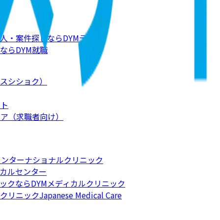
人・案件探しならDYMテック
ならDYM就職
スシショク）
ート
リア（求職者向け）
インターナショナルクリニック
カルセンター
ックならDYMメディカルクリニック
apanese Medical Care