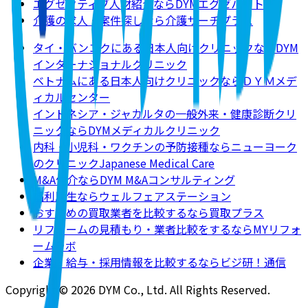
エグゼクティブ人材紹介ならDYMエグゼパート
介護の求人・案件探しなら介護サーチプラス
タイ・バンコクにある日本人向けクリニックならDYM
インターナショナルクリニック
ベトナムにある日本人向けクリニックならＤＹＭメデ
ィカルセンター
インドネシア・ジャカルタの一般外来・健康診断クリ
ニックならDYMメディカルクリニック
内科・小児科・ワクチンの予防接種ならニューヨーク
のクリニックJapanese Medical Care
M&A仲介ならDYM M&Aコンサルティング
福利厚生ならウェルフェアステーション
おすすめの買取業者を比較するなら買取プラス
リフォームの見積もり・業者比較をするならMYリフォ
ームラボ
企業・給与・採用情報を比較するならビジ研！通信
Copyright © 2026 DYM Co., Ltd. All Rights Reserved.