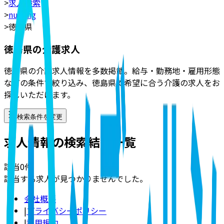
>
求人検索
>
nursing
>
徳島県
徳島県の介護求人
徳島県の介護求人情報を多数掲載。給与・勤務地・雇用形態
などの条件で絞り込み、徳島県で希望に合う介護の求人をお
探しいただけます。
検索条件を変更
求人情報の検索結果一覧
該当
0
件
該当する求人が見つかりませんでした。
会社概要
|
プライバシーポリシー
|
利用規約