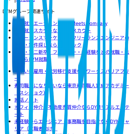
DYMグループ関連サイト
新卒就活エージェントならMeets Company
新卒就活スカウトならDYMスカウト
フリーランスマーケター・フリーランスエンジニアの
求人・案件探しならDYMテック
既卒・第二新卒・フリーター・未経験などの就職・転
職ならDYM就職
障がい者雇用・就労移行支援ならワークスバリアフリ
ー
寿司職人になりたいなら東京寿司職人育成アカデミー
（スシショク）
就活ノート
オフィス仲介・不動産売買仲介ならDYMリアルエステ
ート
未経験からエンジニア・事務職を目指すならDYMキャ
リア（求職者向け）