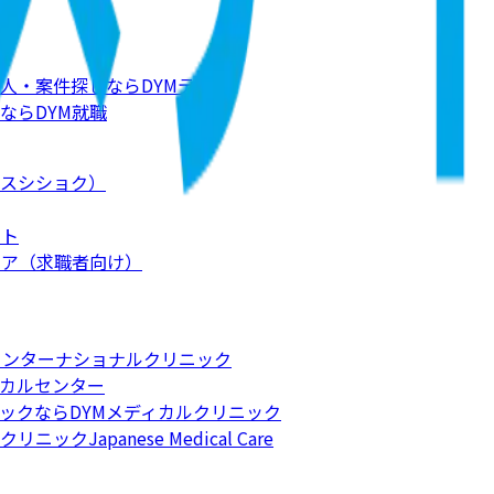
人・案件探しならDYMテック
ならDYM就職
スシショク）
ート
リア（求職者向け）
インターナショナルクリニック
カルセンター
ックならDYMメディカルクリニック
apanese Medical Care