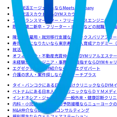
新卒就活エージェントならMeets Company
新卒就活スカウトならDYMスカウト
フリーランスマーケター・フリーランスエンジニアの求
既卒・第二新卒・フリーター・未経験などの就職・転職
障がい者雇用・就労移行支援ならワークスバリアフリー
寿司職人になりたいなら東京寿司職人育成アカデミー（
就活ノート
オフィス仲介・不動産売買仲介ならDYMリアルエステ
未経験からエンジニア・事務職を目指すならDYMキャ
エグゼクティブ人材紹介ならDYMエグゼパート
介護の求人・案件探しなら介護サーチプラス
タイ・バンコクにある日本人向けクリニックならDYM
ベトナムにある日本人向けクリニックならＤＹＭメディ
インドネシア・ジャカルタの一般外来・健康診断クリニ
内科・小児科・ワクチンの予防接種ならニューヨークのクリニックJ
M&A仲介ならDYM M&Aコンサルティング
福利厚生ならウェルフェアステーション