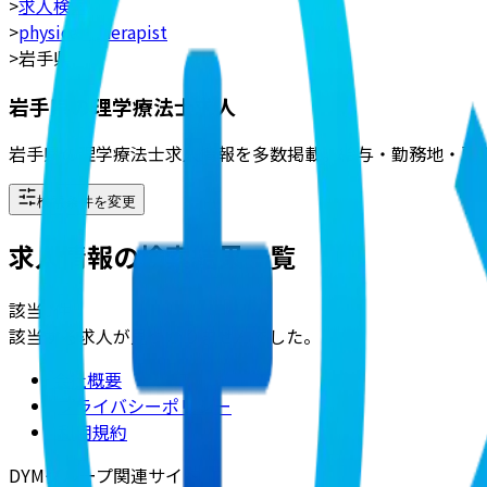
>
求人検索
>
physical_therapist
>
岩手県
岩手県の理学療法士求人
岩手県の理学療法士求人情報を多数掲載。給与・勤務地・雇
検索条件を変更
求人情報の検索結果一覧
該当
0
件
該当する求人が見つかりませんでした。
会社概要
|
プライバシーポリシー
|
利用規約
DYMグループ関連サイト