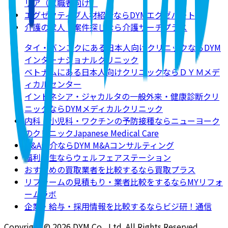
リア（求職者向け）
エグゼクティブ人材紹介ならDYMエグゼパート
介護の求人・案件探しなら介護サーチプラス
タイ・バンコクにある日本人向けクリニックならDYM
インターナショナルクリニック
ベトナムにある日本人向けクリニックならＤＹＭメデ
ィカルセンター
インドネシア・ジャカルタの一般外来・健康診断クリ
ニックならDYMメディカルクリニック
内科・小児科・ワクチンの予防接種ならニューヨーク
のクリニックJapanese Medical Care
M&A仲介ならDYM M&Aコンサルティング
福利厚生ならウェルフェアステーション
おすすめの買取業者を比較するなら買取プラス
リフォームの見積もり・業者比較をするならMYリフォ
ームラボ
企業・給与・採用情報を比較するならビジ研！通信
Copyright © 2026 DYM Co., Ltd. All Rights Reserved.