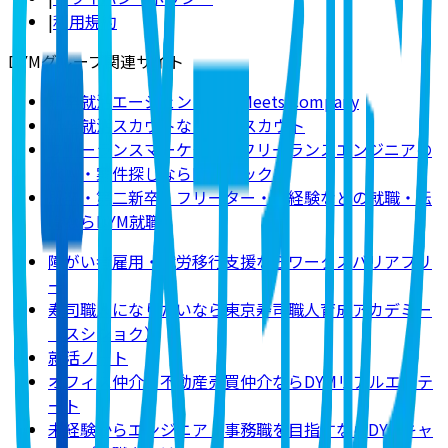
|
利用規約
DYMグループ関連サイト
新卒就活エージェントならMeets Company
新卒就活スカウトならDYMスカウト
フリーランスマーケター・フリーランスエンジニアの
求人・案件探しならDYMテック
既卒・第二新卒・フリーター・未経験などの就職・転
職ならDYM就職
障がい者雇用・就労移行支援ならワークスバリアフリ
ー
寿司職人になりたいなら東京寿司職人育成アカデミー
（スシショク）
就活ノート
オフィス仲介・不動産売買仲介ならDYMリアルエステ
ート
未経験からエンジニア・事務職を目指すならDYMキャ