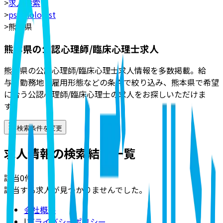
>
求人検索
>
psychologist
>
熊本県
熊本県の公認心理師/臨床心理士求人
熊本県の公認心理師/臨床心理士求人情報を多数掲載。給
与・勤務地・雇用形態などの条件で絞り込み、熊本県で希望
に合う公認心理師/臨床心理士の求人をお探しいただけま
す。
検索条件を変更
求人情報の検索結果一覧
該当
0
件
該当する求人が見つかりませんでした。
会社概要
|
プライバシーポリシー