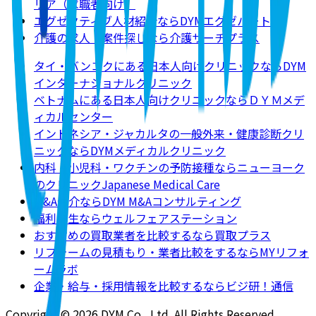
リア（求職者向け）
エグゼクティブ人材紹介ならDYMエグゼパート
介護の求人・案件探しなら介護サーチプラス
タイ・バンコクにある日本人向けクリニックならDYM
インターナショナルクリニック
ベトナムにある日本人向けクリニックならＤＹＭメデ
ィカルセンター
インドネシア・ジャカルタの一般外来・健康診断クリ
ニックならDYMメディカルクリニック
内科・小児科・ワクチンの予防接種ならニューヨーク
のクリニックJapanese Medical Care
M&A仲介ならDYM M&Aコンサルティング
福利厚生ならウェルフェアステーション
おすすめの買取業者を比較するなら買取プラス
リフォームの見積もり・業者比較をするならMYリフォ
ームラボ
企業・給与・採用情報を比較するならビジ研！通信
Copyright © 2026 DYM Co., Ltd. All Rights Reserved.