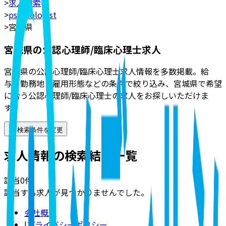
>
求人検索
>
psychologist
>
宮城県
宮城県の公認心理師/臨床心理士求人
宮城県の公認心理師/臨床心理士求人情報を多数掲載。給
与・勤務地・雇用形態などの条件で絞り込み、宮城県で希望
に合う公認心理師/臨床心理士の求人をお探しいただけま
す。
検索条件を変更
求人情報の検索結果一覧
該当
0
件
該当する求人が見つかりませんでした。
会社概要
|
プライバシーポリシー