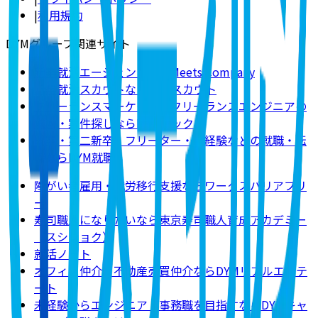
|
利用規約
DYMグループ関連サイト
新卒就活エージェントならMeets Company
新卒就活スカウトならDYMスカウト
フリーランスマーケター・フリーランスエンジニアの
求人・案件探しならDYMテック
既卒・第二新卒・フリーター・未経験などの就職・転
職ならDYM就職
障がい者雇用・就労移行支援ならワークスバリアフリ
ー
寿司職人になりたいなら東京寿司職人育成アカデミー
（スシショク）
就活ノート
オフィス仲介・不動産売買仲介ならDYMリアルエステ
ート
未経験からエンジニア・事務職を目指すならDYMキャ