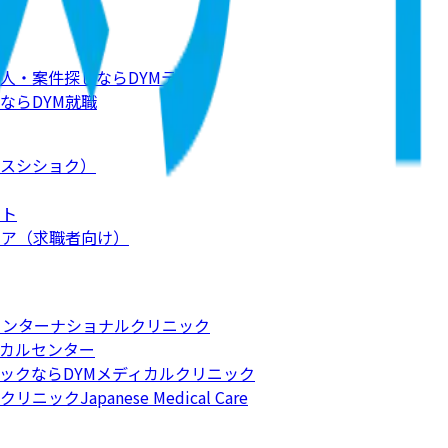
人・案件探しならDYMテック
ならDYM就職
スシショク）
ート
リア（求職者向け）
インターナショナルクリニック
カルセンター
ックならDYMメディカルクリニック
apanese Medical Care