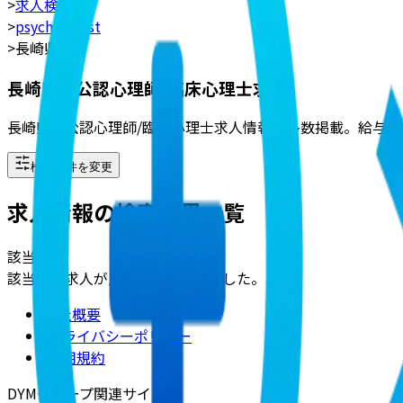
>
求人検索
>
psychologist
>
長崎県
長崎県の公認心理師/臨床心理士求人
長崎県の公認心理師/臨床心理士求人情報を多数掲載。給与
検索条件を変更
求人情報の検索結果一覧
該当
0
件
該当する求人が見つかりませんでした。
会社概要
|
プライバシーポリシー
|
利用規約
DYMグループ関連サイト