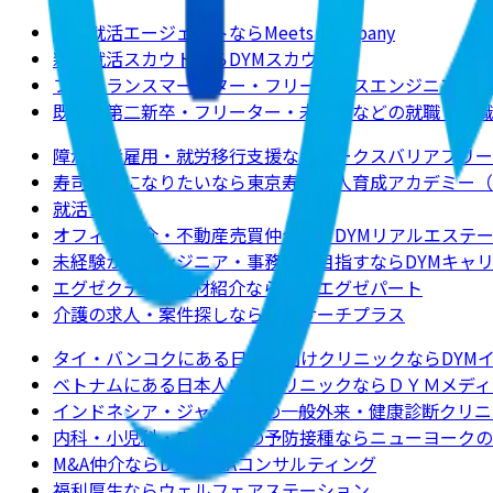
新卒就活エージェントならMeets Company
新卒就活スカウトならDYMスカウト
フリーランスマーケター・フリーランスエンジニアの求
既卒・第二新卒・フリーター・未経験などの就職・転職
障がい者雇用・就労移行支援ならワークスバリアフリー
寿司職人になりたいなら東京寿司職人育成アカデミー（
就活ノート
オフィス仲介・不動産売買仲介ならDYMリアルエステ
未経験からエンジニア・事務職を目指すならDYMキャ
エグゼクティブ人材紹介ならDYMエグゼパート
介護の求人・案件探しなら介護サーチプラス
タイ・バンコクにある日本人向けクリニックならDYM
ベトナムにある日本人向けクリニックならＤＹＭメディ
インドネシア・ジャカルタの一般外来・健康診断クリニ
内科・小児科・ワクチンの予防接種ならニューヨークのクリニックJ
M&A仲介ならDYM M&Aコンサルティング
福利厚生ならウェルフェアステーション