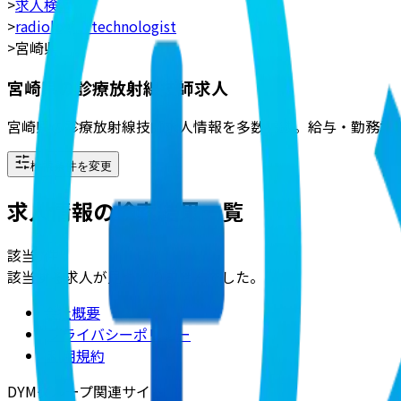
>
求人検索
>
radiologic_technologist
>
宮崎県
宮崎県の診療放射線技師求人
宮崎県の診療放射線技師求人情報を多数掲載。給与・勤務地
検索条件を変更
求人情報の検索結果一覧
該当
0
件
該当する求人が見つかりませんでした。
会社概要
|
プライバシーポリシー
|
利用規約
DYMグループ関連サイト