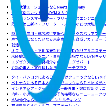
新卒就活エージェントならMeets Company
新卒就活スカウトならDYMスカウト
フリーランスマーケター・フリーランスエンジニアの求
既卒・第二新卒・フリーター・未経験などの就職・転職
障がい者雇用・就労移行支援ならワークスバリアフリー
寿司職人になりたいなら東京寿司職人育成アカデミー（
就活ノート
オフィス仲介・不動産売買仲介ならDYMリアルエステ
未経験からエンジニア・事務職を目指すならDYMキャ
エグゼクティブ人材紹介ならDYMエグゼパート
介護の求人・案件探しなら介護サーチプラス
タイ・バンコクにある日本人向けクリニックならDYM
ベトナムにある日本人向けクリニックならＤＹＭメディ
インドネシア・ジャカルタの一般外来・健康診断クリニ
内科・小児科・ワクチンの予防接種ならニューヨークのクリニックJ
M&A仲介ならDYM M&Aコンサルティング
福利厚生ならウェルフェアステーション