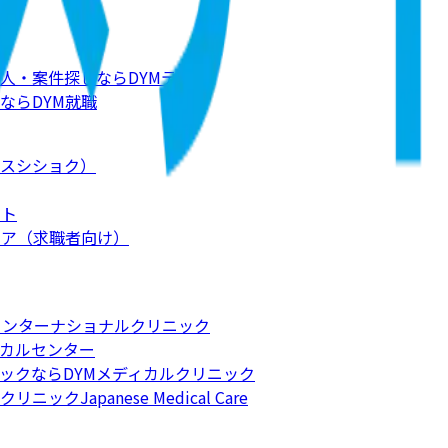
人・案件探しならDYMテック
ならDYM就職
スシショク）
ート
リア（求職者向け）
インターナショナルクリニック
カルセンター
ックならDYMメディカルクリニック
apanese Medical Care