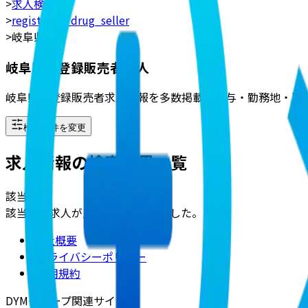
>
求人検索
>
registered_drug_seller
>
岐阜県
岐阜県の登録販売者求人
岐阜県の登録販売者求人情報を多数掲載。給与・勤務地・雇
検索条件を変更
求人情報の検索結果一覧
該当
0
件
該当する求人が見つかりませんでした。
会社概要
|
プライバシーポリシー
|
利用規約
DYMグループ関連サイト