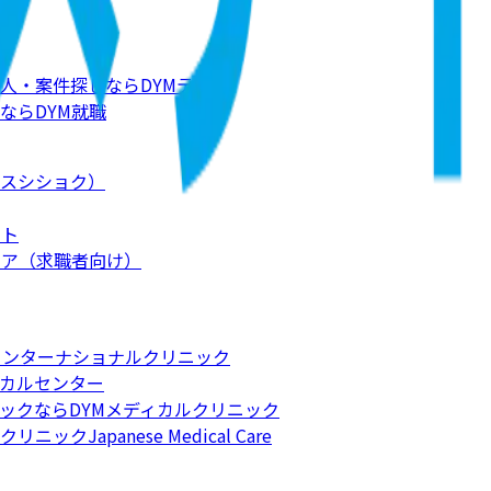
人・案件探しならDYMテック
ならDYM就職
スシショク）
ート
リア（求職者向け）
インターナショナルクリニック
カルセンター
ックならDYMメディカルクリニック
apanese Medical Care