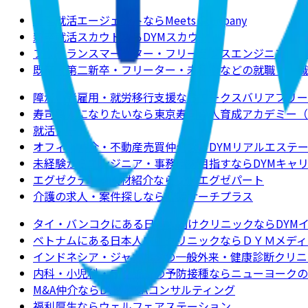
新卒就活エージェントならMeets Company
新卒就活スカウトならDYMスカウト
フリーランスマーケター・フリーランスエンジニアの求
既卒・第二新卒・フリーター・未経験などの就職・転職
障がい者雇用・就労移行支援ならワークスバリアフリー
寿司職人になりたいなら東京寿司職人育成アカデミー（
就活ノート
オフィス仲介・不動産売買仲介ならDYMリアルエステ
未経験からエンジニア・事務職を目指すならDYMキャ
エグゼクティブ人材紹介ならDYMエグゼパート
介護の求人・案件探しなら介護サーチプラス
タイ・バンコクにある日本人向けクリニックならDYM
ベトナムにある日本人向けクリニックならＤＹＭメディ
インドネシア・ジャカルタの一般外来・健康診断クリニ
内科・小児科・ワクチンの予防接種ならニューヨークのクリニックJ
M&A仲介ならDYM M&Aコンサルティング
福利厚生ならウェルフェアステーション