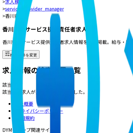
>
求人検索
>
service_provider_manager
>
香川県
香川県のサービス提供責任者求人
香川県のサービス提供責任者求人情報を多数掲載。給与・勤
検索条件を変更
求人情報の検索結果一覧
該当
0
件
該当する求人が見つかりませんでした。
会社概要
|
プライバシーポリシー
|
利用規約
DYMグループ関連サイト