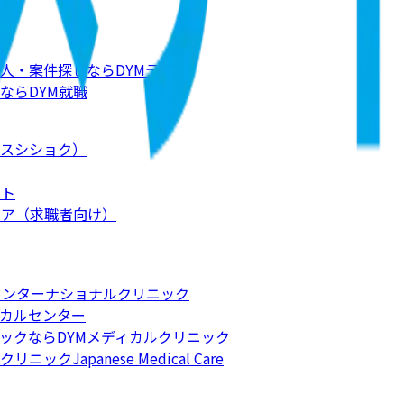
人・案件探しならDYMテック
ならDYM就職
スシショク）
ート
リア（求職者向け）
インターナショナルクリニック
カルセンター
ックならDYMメディカルクリニック
apanese Medical Care