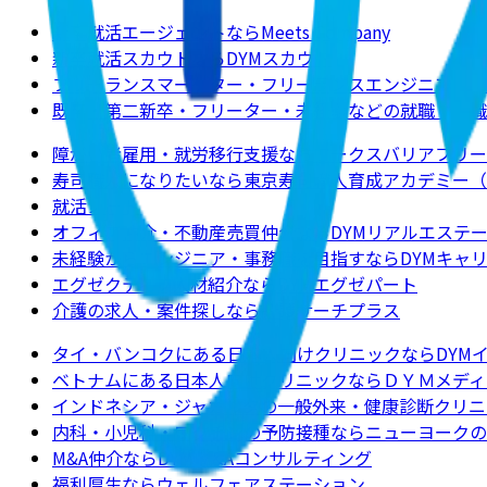
新卒就活エージェントならMeets Company
新卒就活スカウトならDYMスカウト
フリーランスマーケター・フリーランスエンジニアの求
既卒・第二新卒・フリーター・未経験などの就職・転職
障がい者雇用・就労移行支援ならワークスバリアフリー
寿司職人になりたいなら東京寿司職人育成アカデミー（
就活ノート
オフィス仲介・不動産売買仲介ならDYMリアルエステ
未経験からエンジニア・事務職を目指すならDYMキャ
エグゼクティブ人材紹介ならDYMエグゼパート
介護の求人・案件探しなら介護サーチプラス
タイ・バンコクにある日本人向けクリニックならDYM
ベトナムにある日本人向けクリニックならＤＹＭメディ
インドネシア・ジャカルタの一般外来・健康診断クリニ
内科・小児科・ワクチンの予防接種ならニューヨークのクリニックJ
M&A仲介ならDYM M&Aコンサルティング
福利厚生ならウェルフェアステーション