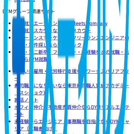
DYMグループ関連サイト
新卒就活エージェントならMeets Company
新卒就活スカウトならDYMスカウト
フリーランスマーケター・フリーランスエンジニアの
求人・案件探しならDYMテック
既卒・第二新卒・フリーター・未経験などの就職・転
職ならDYM就職
障がい者雇用・就労移行支援ならワークスバリアフリ
ー
寿司職人になりたいなら東京寿司職人育成アカデミー
（スシショク）
就活ノート
オフィス仲介・不動産売買仲介ならDYMリアルエステ
ート
未経験からエンジニア・事務職を目指すならDYMキャ
リア（求職者向け）