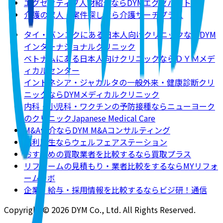
エグゼクティブ人材紹介ならDYMエグゼパート
介護の求人・案件探しなら介護サーチプラス
タイ・バンコクにある日本人向けクリニックならDYM
インターナショナルクリニック
ベトナムにある日本人向けクリニックならＤＹＭメデ
ィカルセンター
インドネシア・ジャカルタの一般外来・健康診断クリ
ニックならDYMメディカルクリニック
内科・小児科・ワクチンの予防接種ならニューヨーク
のクリニックJapanese Medical Care
M&A仲介ならDYM M&Aコンサルティング
福利厚生ならウェルフェアステーション
おすすめの買取業者を比較するなら買取プラス
リフォームの見積もり・業者比較をするならMYリフォ
ームラボ
企業・給与・採用情報を比較するならビジ研！通信
Copyright © 2026 DYM Co., Ltd. All Rights Reserved.