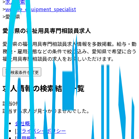
>
求人検索
>
welfare_equipment_specialist
>
愛知県
愛知県の福祉用具専門相談員求人
愛知県の福祉用具専門相談員求人情報を多数掲載。給与・勤
務地・雇用形態などの条件で絞り込み、愛知県で希望に合う
福祉用具専門相談員の求人をお探しいただけます。
検索条件を変更
求人情報の検索結果一覧
該当
0
件
該当する求人が見つかりませんでした。
会社概要
|
プライバシーポリシー
|
利用規約