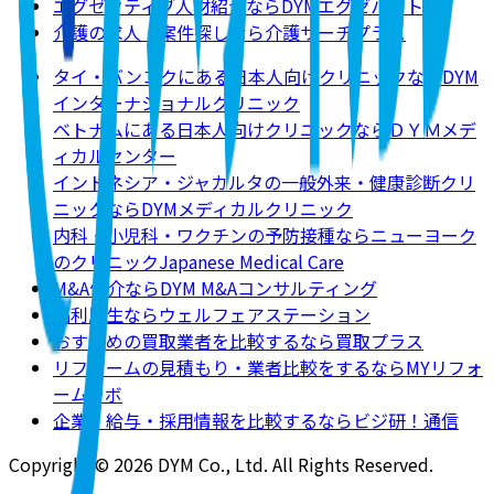
エグゼクティブ人材紹介ならDYMエグゼパート
介護の求人・案件探しなら介護サーチプラス
タイ・バンコクにある日本人向けクリニックならDYM
インターナショナルクリニック
ベトナムにある日本人向けクリニックならＤＹＭメデ
ィカルセンター
インドネシア・ジャカルタの一般外来・健康診断クリ
ニックならDYMメディカルクリニック
内科・小児科・ワクチンの予防接種ならニューヨーク
のクリニックJapanese Medical Care
M&A仲介ならDYM M&Aコンサルティング
福利厚生ならウェルフェアステーション
おすすめの買取業者を比較するなら買取プラス
リフォームの見積もり・業者比較をするならMYリフォ
ームラボ
企業・給与・採用情報を比較するならビジ研！通信
Copyright © 2026 DYM Co., Ltd. All Rights Reserved.