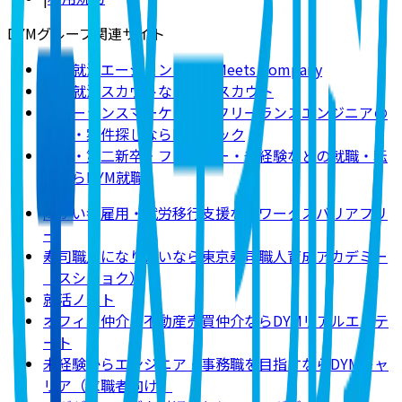
DYMグループ関連サイト
新卒就活エージェントならMeets Company
新卒就活スカウトならDYMスカウト
フリーランスマーケター・フリーランスエンジニアの
求人・案件探しならDYMテック
既卒・第二新卒・フリーター・未経験などの就職・転
職ならDYM就職
障がい者雇用・就労移行支援ならワークスバリアフリ
ー
寿司職人になりたいなら東京寿司職人育成アカデミー
（スシショク）
就活ノート
オフィス仲介・不動産売買仲介ならDYMリアルエステ
ート
未経験からエンジニア・事務職を目指すならDYMキャ
リア（求職者向け）