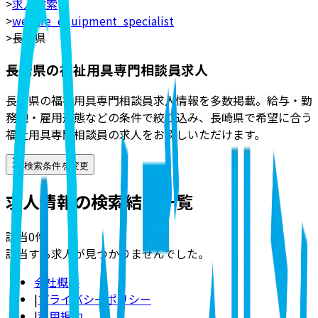
>
求人検索
>
welfare_equipment_specialist
>
長崎県
長崎県の福祉用具専門相談員求人
長崎県の福祉用具専門相談員求人情報を多数掲載。給与・勤
務地・雇用形態などの条件で絞り込み、長崎県で希望に合う
福祉用具専門相談員の求人をお探しいただけます。
検索条件を変更
求人情報の検索結果一覧
該当
0
件
該当する求人が見つかりませんでした。
会社概要
|
プライバシーポリシー
|
利用規約