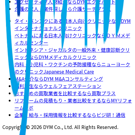
エグゼクティブ人材紹介ならDYMエグゼパート
介護の求人・案件探しなら介護サーチプラス
タイ・バンコクにある日本人向けクリニックならDYM
インターナショナルクリニック
ベトナムにある日本人向けクリニックならＤＹＭメデ
ィカルセンター
インドネシア・ジャカルタの一般外来・健康診断クリ
ニックならDYMメディカルクリニック
内科・小児科・ワクチンの予防接種ならニューヨーク
のクリニックJapanese Medical Care
M&A仲介ならDYM M&Aコンサルティング
福利厚生ならウェルフェアステーション
おすすめの買取業者を比較するなら買取プラス
リフォームの見積もり・業者比較をするならMYリフォ
ームラボ
企業・給与・採用情報を比較するならビジ研！通信
Copyright © 2026 DYM Co., Ltd. All Rights Reserved.