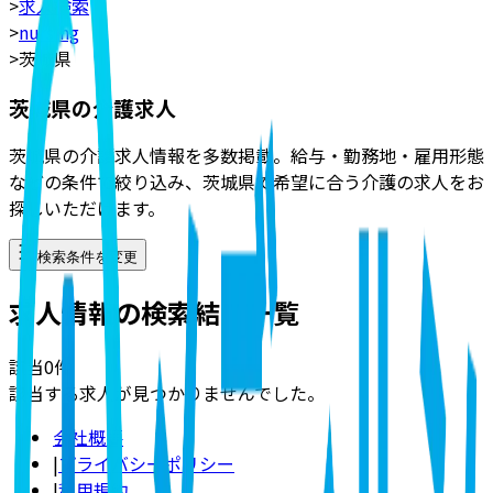
>
求人検索
>
nursing
>
茨城県
茨城県の介護求人
茨城県の介護求人情報を多数掲載。給与・勤務地・雇用形態
などの条件で絞り込み、茨城県で希望に合う介護の求人をお
探しいただけます。
検索条件を変更
求人情報の検索結果一覧
該当
0
件
該当する求人が見つかりませんでした。
会社概要
|
プライバシーポリシー
|
利用規約