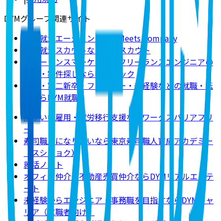
DYMグループ関連サイト
新卒就活エージェントならMeets Company
新卒就活スカウトならDYMスカウト
フリーランスマーケター・フリーランスエンジニアの
求人・案件探しならDYMテック
既卒・第二新卒・フリーター・未経験などの就職・転
職ならDYM就職
障がい者雇用・就労移行支援ならワークスバリアフリ
ー
寿司職人になりたいなら東京寿司職人育成アカデミー
（スシショク）
就活ノート
オフィス仲介・不動産売買仲介ならDYMリアルエステ
ート
未経験からエンジニア・事務職を目指すならDYMキャ
リア（求職者向け）