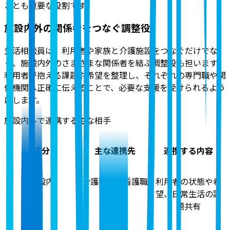
ことも重要な役割です。
施設内外の関係者をつなぐ調整役
生活相談員は、利用者や家族と介護施設をつなぐだけでな
く、施設内外のさまざまな関係者を結ぶ調整役も担います。
利用者が抱える課題や希望を整理し、それぞれの専門職や関
係機関へ正確に伝えることで、必要な支援を受けられるよう
にします。
施設内外で連携する主な相手
区分
主な連携先
連携する内容
施設内
介護職員・看護職
利用者の状態や希
員
望、日常生活の課
題共有