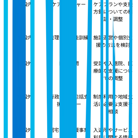
施設内
ケアマネジャー
ケアプランや支援
方針についての相
談・調整
施設内
管理者・機能訓練
施設運営や個別支
指導員
援の方法を検討
施設外
医療機関
受診や入退院、医
療的な支援につい
ての調整
施設外
行政・地域包括支
制度利用や地域生
援センター
活に必要な支援を
相談
施設外
居宅介護支援事業
入退所やサービス
所
利用に関する情報