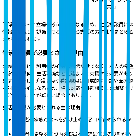
共有
関係者によって立場や考え方が異なるため、生活相談員には
情報を整理し、認識をそろえながら支援の方向性をまとめる
力が求められます。
生活相談員が必要とされる理由
介護施設では、利用者の心身の状態だけでなく、本人の希望
や家族の意向、生活環境などを踏まえて支援する必要があり
ます。しかし、介護職員や看護職員は日常的な介護や医療的
な対応が中心となるため、相談対応や外部機関との調整まで
十分に担うことが難しい場合があります。
生活相談員が必要とされる主な理由
利用者や家族の悩みを受け止める窓口が求められるか
ら
利用者の希望を施設内の職員へ正確に伝える役割があ