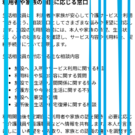
利用者や家族の相談に応じる窓口
生活相談員は、利用者や家族が安心して介護サービスを利用
できるよう、相談窓口としてさまざまな悩みや要望に対応し
ます。施設の利用開始前には、本人や家族の希望、生活状
況、心身の状態などを確認し、サービス内容や利用料金、契
約手続きについて説明します。
生活相談員が対応する主な相談内容
施設への入所やサービス利用に関する相談
利用料金や契約内容に関する質問
施設での生活や人間関係に関する悩み
介護方法や今後の生活に関する不安
施設への要望や苦情
退所後の生活や在宅復帰に関する相談
利用開始後も定期的に利用者や家族の話を聞き、必要に応じ
て介護職員や看護職員などへ情報を共有します。本人が言葉
にしにくい希望をくみ取り、家族との認識の違いを調整する