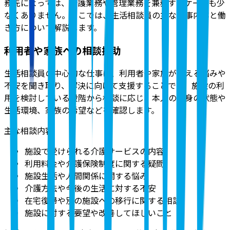
務先によっては、介護業務や管理業務を兼務するケースも少
なくありません。ここでは、生活相談員の主な仕事内容と働
き方について解説します。
利用者や家族への相談援助
生活相談員の中心的な仕事は、利用者や家族が抱える悩みや
不安を聞き取り、解決に向けて支援することです。施設の利
用を検討している段階から相談に応じ、本人の心身の状態や
生活環境、家族の希望などを確認します。
主な相談内容
施設で受けられる介護サービスの内容
利用料金や介護保険制度に関する疑問
施設生活や人間関係に関する悩み
介護方法や今後の生活に対する不安
在宅復帰や別の施設への移行に関する相談
施設に対する要望や改善してほしいこと