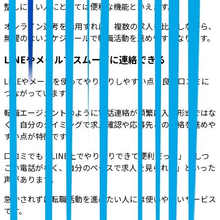
整しにくい人にとっては便利な機能といえます。
オンライン選考を活用すれば、複数の求人を比較しながら、
無理のないスケジュールで転職活動を進めやすくなります。
LINEやメールでスムーズに連絡できる
LINEやメールを使ってやり取りしやすい点も良い口コミに
つながっています
。
転職エージェントのように電話連絡が頻繁に入る形式ではな
く、自分のタイミングで求人確認や応募先との連絡を進めや
すい点が特徴です。
口コミでも「LINE上でやり取りできて便利だった」「しつ
こい電話がなく、自分のペースで求人を見られた」といった
声
があります。
急かされずに転職活動を進めたい人には使いやすいサービス
です。