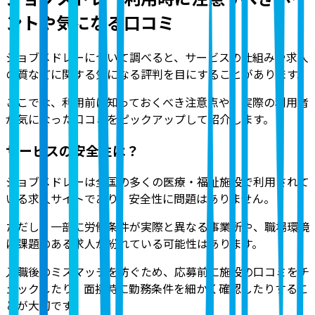
ントや気になる口コミ
ジョブメドレーについて調べると、サービスの仕組みや求人
の質などに関する気になる評判を目にすることがあります。
ここでは、利用前に知っておくべき注意点や、実際の利用者
が気になった口コミをピックアップして紹介します。
サービスの安全性は？
ジョブメドレーは全国の多くの医療・福祉施設で利用されて
いる求人サイトであり、安全性に問題はありません。
ただし、一部に労働条件が実際と異なる事業所や、職場環境
に課題のある求人が紛れている可能性はあります。
入職後のミスマッチを防ぐため、応募前に施設の口コミをチ
ェックしたり、面接時に勤務条件を細かく確認したりするこ
とが大切です。