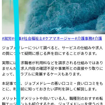
#就労
#仕事
#社会福祉士
#ケアマネージャー
#介護事務
#介護
ジョブメドレーについて調べると、サービスの仕組みや求人
の質について疑問に感じる声を目にすることがあります。
実際には、求職者が利用料などを請求される仕組みではあり
ませんが、求人内容の確認不足や事業所との直接やり取りに
よって、トラブルに発展するケースもあります。
本記事では、ジョブメドレーの悪い口コミ・良い口コミをも
とに、利用前に知っておきたい評判を詳しく解説
します。
メリット・デメリットや向いている人、職種別のおすすめ転
職エージェントも紹介するため、ジョブメドレーを使うべき