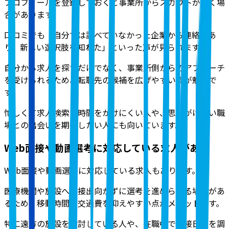
プロフィールを登録しておくと事業所からスカウトが届く場
合があります。
口コミでも「自分では調べていなかった企業から連絡があ
り、新しい選択肢を知れた」といった声
が見られます。
自分から求人を探すだけでなく、事業所側からのアプローチ
を受けられるため、転職先の候補を広げやすい点が魅力で
す。
忙しくて求人検索に時間をかけにくい人や、思いがけない職
場との出会いを期待したい人にも向いています。
Web面接や動画選考に対応している求人がある
Web面接や動画選考に対応している求人もあります。
医療機関や施設へ直接出向かずに選考を進められる場合があ
るため、移動時間や交通費を抑えやすい点がメリットです。
特に遠方の施設を検討している人や、在職中で面接日程を調