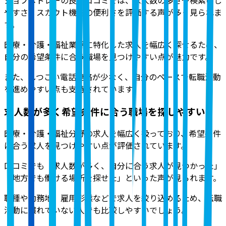
やすさ、スカウト機能の便利さを評価する声が多く見られま
す
。
医療・介護・福祉業界に特化した求人を幅広く探せるため、
自分の希望条件に合う職場を見つけやすい点が魅力です。
また、しつこい電話連絡が少なく、自分のペースで転職活動
を進めやすい点も支持されています。
求人数が多く希望条件に合う職場を探しやすい
医療・介護・福祉分野の求人を幅広く扱っており、希望条件
に合う求人を見つけやすい点が評価されています
。
口コミでも「求人数が多く、自分に合う求人が見つかった」
「地方でも働ける場所を探せた」といった声が見られます。
職種や勤務地、雇用形態などで求人を絞り込めるため、転職
活動に慣れていない人でも比較しやすいでしょう。