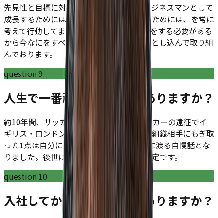
先見性と目標に対する姿勢です。自分がビジネスマンとして
成長するためには、将来の目標を実現するためには、を常に
考えて行動してます。今後こういったことをする必要がある
から今なにをすべきかという行動計画に落とし込んで取り組
んでおります。
question
9
人生で一番頑張ったことはありますか？
約10年間、サッカーを続けてました。サッカーの遠征でイ
ギリス・ロンドンに行った際にプロの下部組織相手にもぎ取
った1点は自分にとって唯一無二の、生涯に渡る自慢話とな
りました。後世に語り継がれる事となる予定です。
question
10
入社してからのギャップはありますか？