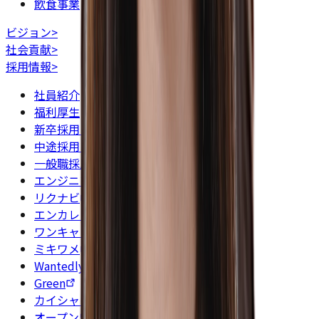
飲食事業
ビジョン
>
社会貢献
>
採用情報
>
社員紹介
福利厚生
新卒採用 特設サイト
中途採用 特設サイト
一般職採用サイト
エンジニア・クリエイター採用サイト
リクナビ
エンカレッジ
ワンキャリア
ミキワメ
Wantedly
Green
カイシャの評判
オープンワーク