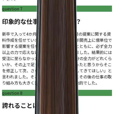
question
7
印象的な仕事はありますか？
新卒で入って4か月目に月間1000万円規模の提案に関する資
料作成を任せていただきました。会社の年間売上に億単位で
影響する提案を任せる上司の度量に驚くとともに、必ず全力
以上の力で応えなければならないと感じました。結果的には
受注に至らなかったものの上司から「自分の全力がどれくら
いか、その上で足りない部分がよりわかったと思うからそこ
を修正して次、さらに大きい案件を受注してきてほしい」と
言われました。そこの短期間での成長幅とその後の仕事の取
り組み方も大きく変わったのでとても印象的でした。
question
8
誇れることはありますか？