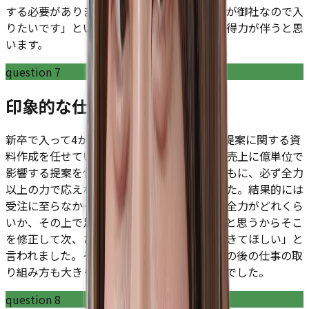
する必要があります」「それを実現できるのが御社なので入
りたいです」といった説明だと志望動機に説得力が伴うと思
います。
question
7
印象的な仕事はありますか？
新卒で入って4か月目に月間1000万円規模の提案に関する資
料作成を任せていただきました。会社の年間売上に億単位で
影響する提案を任せる上司の度量に驚くとともに、必ず全力
以上の力で応えなければならないと感じました。結果的には
受注に至らなかったものの上司から「自分の全力がどれくら
いか、その上で足りない部分がよりわかったと思うからそこ
を修正して次、さらに大きい案件を受注してきてほしい」と
言われました。そこの短期間での成長幅とその後の仕事の取
り組み方も大きく変わったのでとても印象的でした。
question
8