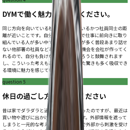
DYMで働く魅力を教えてください。
同じ方向を向いている社員が集まっているかつ社員同士の距
離が近いことです。自分の成長に貪欲で仕事に前向きに取り
組んでいる人が多い中で社内イベントが多く普段あまり話せ
ない他部署の社員などとも交流できる機会を会社が作ってく
れるので、自分も負けないように頑張ろうと鼓舞されます
し、こういった考えもあるんだといった驚きも多く吸収でき
る環境に魅力を感じています。
question
5
休日の過ごし方を教えてください
昔は家でダラダラと過ごすことが多かったのですが、最近は
買い物や遊びに出かけることが多いです。外部情報を遮って
しまうと一元的な考えに陥りがちなので外部から刺激を受け