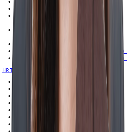
人材育成・研修事業
DYM介護
人材紹介事業
（DYM Recruitment Thailand）
人材育成・リスキリング事業
（東京寿司職人育成アカデミー）
オワハラ防止に関するガイドライン
就活セクハラ防止に関するガイドライン（求人者様）
就活セクハラ防止に関するガイドライン（求職者様）
HR Tech事業
>
Indeed（インディード）運用代行・ 代理店事業
スタンバイ運用代行事業
求人ボックス運用代行事業
事務代行事業
採用管理ツール事業（rakusai）
適性診断サービス事業
AI面接事業（HRmax）
受電代行事業