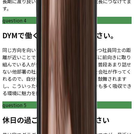
長期に渡り良い関係を構築しながら自分の成長につなげてま
す。
question
4
DYMで働く魅力を教えてください。
同じ方向を向いている社員が集まっているかつ社員同士の距
離が近いことです。自分の成長に貪欲で仕事に前向きに取り
組んでいる人が多い中で社内イベントが多く普段あまり話せ
ない他部署の社員などとも交流できる機会を会社が作ってく
れるので、自分も負けないように頑張ろうと鼓舞されます
し、こういった考えもあるんだといった驚きも多く吸収でき
る環境に魅力を感じています。
question
5
休日の過ごし方を教えてください