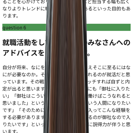
ることを心がけております。SNS広告など担当する幅も広く
なりよりトレンドに敏感になる必要があるといった目的もあ
ります。
question
6
就職活動をしている学生のみなさんへの
アドバイスをお願いします。
自分が将来、なにを実現したいのかを考えそこに至るにはな
にが必要なのか。その戦略的思考を問われるのが就活だと思
っています。その戦略と会社の特性がマッチすれば自ずと内
定が出ると思います。たとえば面接の際にも「御社に入りた
い」「御社はこういう会社で」「自分が働けばこうなれると
思いました」というよりは「自分はこういう人間になりたい
です」「そのためにはこういった会社に入ってこんな経験を
する必要があります」「それを実現できるのが御社なので入
りたいです」といった説明だと志望動機に説得力が伴うと思
います。