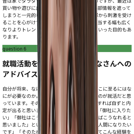
昔は家でダラダラと過ごすことが多かったのですが、最近は
買い物や遊びに出かけることが多いです。外部情報を遮って
しまうと一元的な考えに陥りがちなので外部から刺激を受け
ることを心がけております。SNS広告など担当する幅も広く
なりよりトレンドに敏感になる必要があるといった目的もあ
ります。
question
6
就職活動をしている学生のみなさんへの
アドバイスをお願いします。
自分が将来、なにを実現したいのかを考えそこに至るにはな
にが必要なのか。その戦略的思考を問われるのが就活だと思
っています。その戦略と会社の特性がマッチすれば自ずと内
定が出ると思います。たとえば面接の際にも「御社に入りた
い」「御社はこういう会社で」「自分が働けばこうなれると
思いました」というよりは「自分はこういう人間になりたい
です」「そのためにはこういった会社に入ってこんな経験を