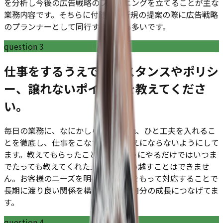
を分析し今後の広告戦略のプランニングを立てることが主な
業務内容です。そちらに付随して新規の提案の際に広告戦略
のプランナーとして同行することも多いです。
question
3
仕事をするうえでの、スタンスやポリシ
ー、譲れないポイントを教えてくださ
い。
毎日の業務に、なにかしらのプラスα、ひと工夫を入れるこ
とを徹底し、仕事をこなすだけの考えにならないようにして
ます。教えてもらったことを同じようにやるだけではいつま
でたっても教えてくれた上の方を追い越すことはできませ
ん。お客様のニーズを明確にし誠意をもって対応することで
長期に渡り良い関係を構築しながら自分の成長につなげてま
す。
question
4