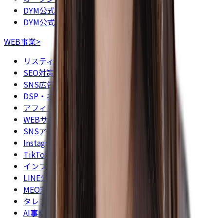
DYM公式X（旧Twitter）
DYM公式Instagram
WEB事業
>
リスティング広告（検索連動型広告）事業
SEO対策事業
SNS広告事業
DSP・ネイティブ広告事業
アフィリエイト事業
WEBサイト制作・運用事業
SNSアカウント運用代行事業
Instagram運用代行事業
TikTok運用代行事業
インフルエンサーキャスティング事業
LINE公式アカウント運用事業
MEO対策事業
タレントキャスティング・タレントシェア事業
AI事業