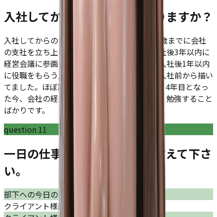
入社してからのギャップはありますか？
入社してからのギャップはありません。「30歳までに会社
の支社を立ち上げて地元広島に帰る」→「入社後3年以内に
経営会議に参画して経営の勉強をする」→「入社後1年以内
に役職をもらう」といったキャリアプランを入社前から描い
てました。ほぼ計画どおりに実現できており、4年目となっ
た今、会社の経営戦略を学ぶ機会もとても多く勉強すること
ばかりです。
question
11
一日の仕事のスケジュールを教えて下さ
い。
部下への今日の予定確認、指示出し
クライアント様広告配信データの分析