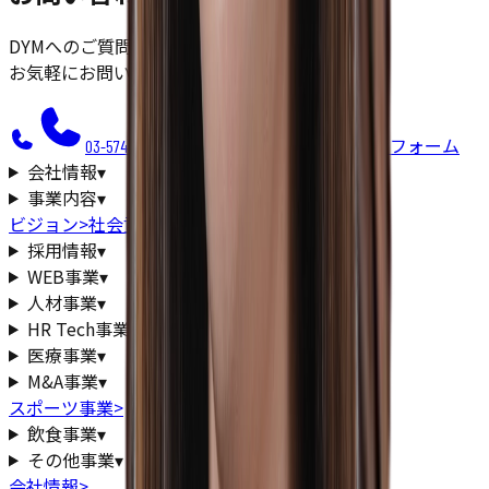
DYMへのご質問やサービスについてのご相談等、
お気軽にお問い合わせください。
お問い合わせフォーム
03-5745-0200
会社情報
▾
事業内容
▾
ビジョン
>
社会貢献
>
採用情報
▾
WEB事業
▾
人材事業
▾
HR Tech事業
▾
医療事業
▾
M&A事業
▾
スポーツ事業
>
飲食事業
▾
その他事業
▾
会社情報
>