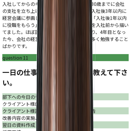
入社してからのギャップはありません。「30歳までに会社
の支社を立ち上げて地元広島に帰る」→「入社後3年以内に
経営会議に参画して経営の勉強をする」→「入社後1年以内
に役職をもらう」といったキャリアプランを入社前から描い
てました。ほぼ計画どおりに実現できており、4年目となっ
た今、会社の経営戦略を学ぶ機会もとても多く勉強すること
ばかりです。
question
11
一日の仕事のスケジュールを教えて下さ
い。
部下への今日の予定確認、指示出し
クライアント様広告配信データの分析
クライアント様訪問、現状と改善方針の報告
改善内容の実施、導入
翌日の資料作成