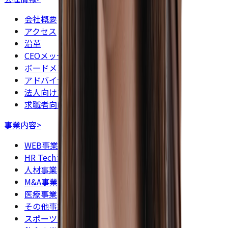
会社概要
アクセス
沿革
CEOメッセージ
ボードメンバー
アドバイザー（顧問）
法人向けコラム一覧
求職者向けコラム一覧
事業内容
>
WEB事業
HR Tech事業
人材事業
M&A事業
医療事業
その他事業
スポーツ事業