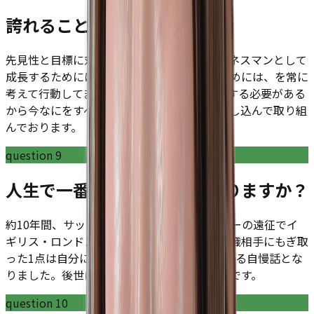
誇れることはありますか？
先見性と目標に対する姿勢です。自分がビジネスマンとして
成長するためには、将来の目標を実現するためには、を常に
考えて行動してます。今後こういったことをする必要がある
から今なにをすべきかという行動計画に落とし込んで取り組
んでおります。
question
9
人生で一番頑張ったことはありますか？
約10年間、サッカーを続けてました。サッカーの遠征でイ
ギリス・ロンドンに行った際にプロの下部組織相手にもぎ取
った1点は自分にとって唯一無二の、生涯に渡る自慢話とな
りました。後世に語り継がれる事となる予定です。
question
10