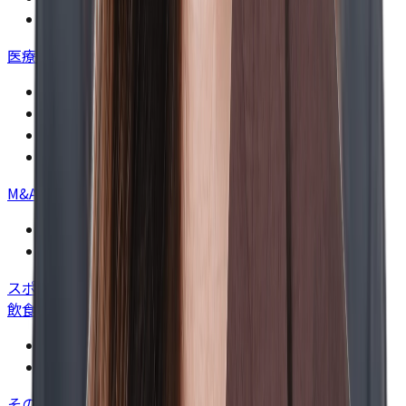
営業代行事業
医療事業
>
ベトナム（ホーチミン・ハノイ）クリニック
タイ（バンコク）クリニック
アメリカ（ニューヨーク）クリニック
インドネシア（ジャカルタ）クリニック
M&A事業
>
M&Aコンサルティング事業
投資育成事業
スポーツ事業
>
飲食事業
>
intellctuary（アンテレクチュアリ）
TOKYO RAMEN（東京ラーメン）
その他事業
>