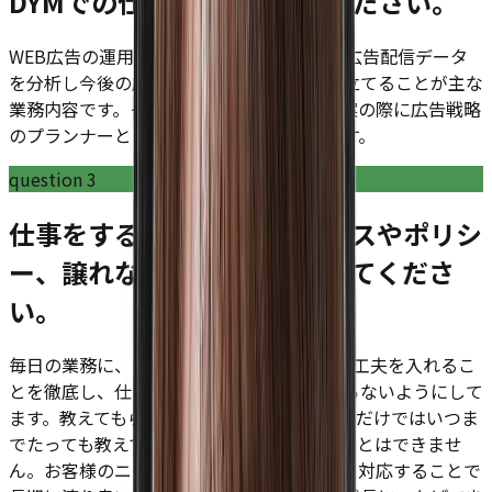
DYMでの仕事内容を教えてください。
WEB広告の運用担当として既存のお客様の広告配信データ
を分析し今後の広告戦略のプランニングを立てることが主な
業務内容です。そちらに付随して新規の提案の際に広告戦略
のプランナーとして同行することも多いです。
question
3
仕事をするうえでの、スタンスやポリシ
ー、譲れないポイントを教えてくださ
い。
毎日の業務に、なにかしらのプラスα、ひと工夫を入れるこ
とを徹底し、仕事をこなすだけの考えにならないようにして
ます。教えてもらったことを同じようにやるだけではいつま
でたっても教えてくれた上の方を追い越すことはできませ
ん。お客様のニーズを明確にし誠意をもって対応することで