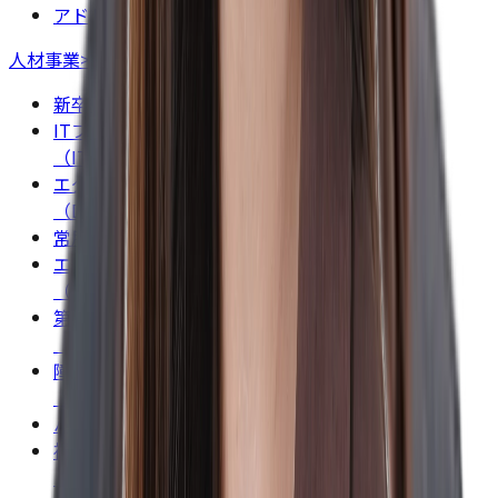
アドトラック事業
人材事業
>
新卒紹介事業（ミーツカンパニー）
ITフリーランス人材マッチング事業
（IT人材派遣・業務委託）（DYMテック）
エグゼクティブ人材紹介事業
（DYMエグゼパート）
常用型派遣事業（Ready Career）
エンジニア派遣事業
（ITエンジニアリング）
第二新卒紹介・既卒・中途紹介事業
（DYM就職）
障がい者雇用・採用事業
（ワークスバリアフリー）
ハイクラス転職事業（DYMハイクラス）
福利厚生事業
（ウェルフェアステーション）