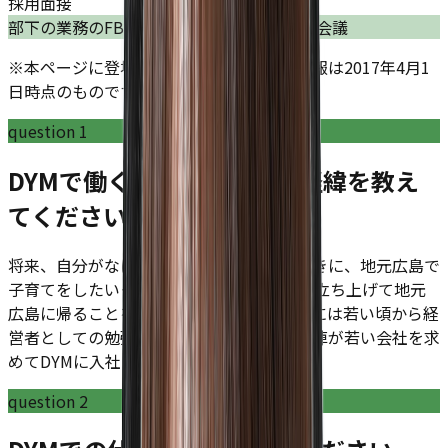
採用面接
部下の業務のFBと成績確認、達成への戦略会議
※本ページに登場している社員に関する情報は2017年4月1
日時点のものです。
question
1
DYMで働くことを決意した経緯を教え
てください。
将来、自分がなにを実現したいか考えたときに、地元広島で
子育てをしたい＋30歳までに会社の支社を立ち上げて地元
広島に帰ることを夢見てました。そのためには若い頃から経
営者としての勉強が必須と感じたため経営陣が若い会社を求
めてDYMに入社しました。
question
2