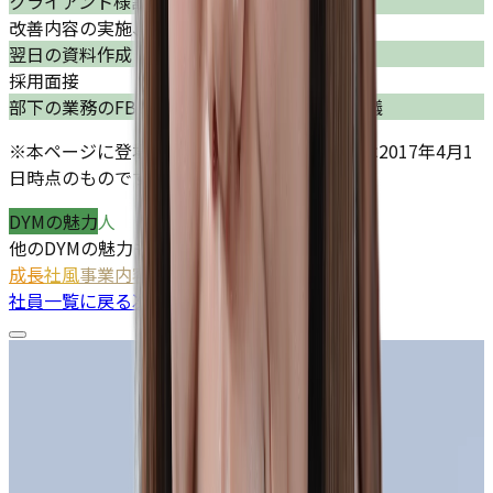
クライアント様訪問、現状と改善方針の報告
改善内容の実施、導入
翌日の資料作成
採用面接
部下の業務のFBと成績確認、達成への戦略会議
※本ページに登場している社員に関する情報は2017年4月1
日時点のものです。
DYMの魅力
人
他のDYMの魅力も読む
成長
社風
事業内容
社長
人
社員一覧に戻る
次の人へ