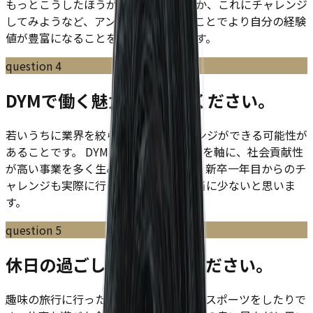
もっとこうしたほうがいいのではないか、これにチャレンジ
してみようなど、アンテナを高く持つことでより自分の経験
値が豊富になることを大切にしています。
question
4
DYMで働く魅力を教えてください。
若いうちに業界を絞らず様々なチャレンジができる可能性が
あることです。 DYMはBtoBということを軸に、社会貢献性
が高い事業を多く生み出していきます。新卒一年目からのチ
ャレンジも実際に行っている会社は本当に少ないと思いま
す。
question
5
休日の過ごし方を教えてください。
趣味の旅行に行ったり、仕事をしたり、スポーツをしたりで