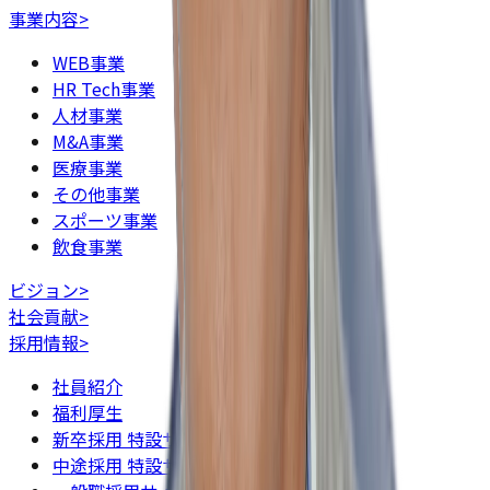
事業内容
>
WEB事業
HR Tech事業
人材事業
M&A事業
医療事業
その他事業
スポーツ事業
飲食事業
ビジョン
>
社会貢献
>
採用情報
>
社員紹介
福利厚生
新卒採用 特設サイト
中途採用 特設サイト