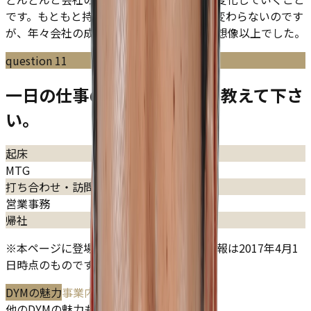
です。もともと持っている核となる部分は変わらないのです
が、年々会社の成長を実感できるところが想像以上でした。
question
11
一日の仕事のスケジュールを教えて下さ
い。
起床
MTG
打ち合わせ・訪問
営業事務
帰社
※本ページに登場している社員に関する情報は2017年4月1
日時点のものです。
DYMの魅力
事業内容
他のDYMの魅力も読む