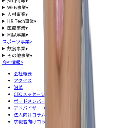
採用情報
▾
WEB事業
▾
人材事業
▾
HR Tech事業
▾
医療事業
▾
M&A事業
▾
スポーツ事業
>
飲食事業
▾
その他事業
▾
会社情報
>
会社概要
アクセス
沿革
CEOメッセージ
ボードメンバー
アドバイザー（顧問）
法人向けコラム一覧
求職者向けコラム一覧