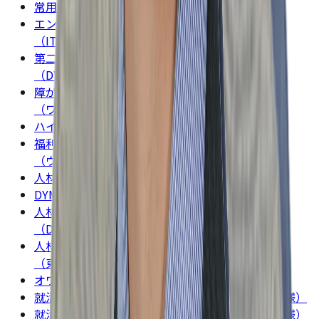
常用型派遣事業（Ready Career）
エンジニア派遣事業
（ITエンジニアリング）
第二新卒紹介・既卒・中途紹介事業
（DYM就職）
障がい者雇用・採用事業
（ワークスバリアフリー）
ハイクラス転職事業（DYMハイクラス）
福利厚生事業
（ウェルフェアステーション）
人材育成・研修事業
DYM介護
人材紹介事業
（DYM Recruitment Thailand）
人材育成・リスキリング事業
（東京寿司職人育成アカデミー）
オワハラ防止に関するガイドライン
就活セクハラ防止に関するガイドライン（求人者様）
就活セクハラ防止に関するガイドライン（求職者様）