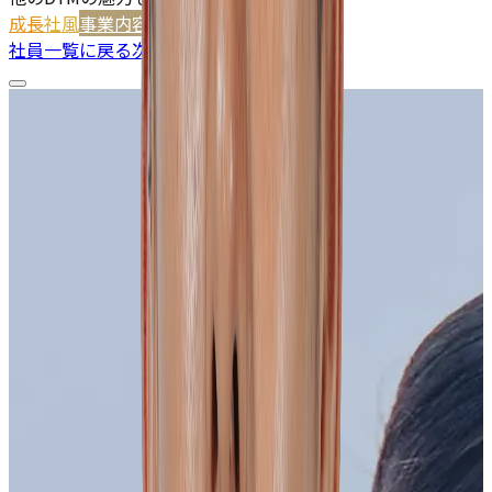
成長
社風
事業内容
社長
人
社員一覧に戻る
次の人へ