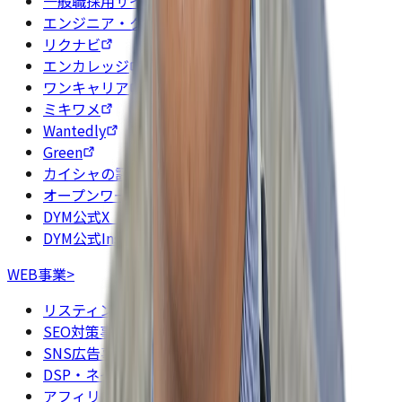
一般職採用サイト
エンジニア・クリエイター採用サイト
リクナビ
エンカレッジ
ワンキャリア
ミキワメ
Wantedly
Green
カイシャの評判
オープンワーク
DYM公式X（旧Twitter）
DYM公式Instagram
WEB事業
>
リスティング広告（検索連動型広告）事業
SEO対策事業
SNS広告事業
DSP・ネイティブ広告事業
アフィリエイト事業