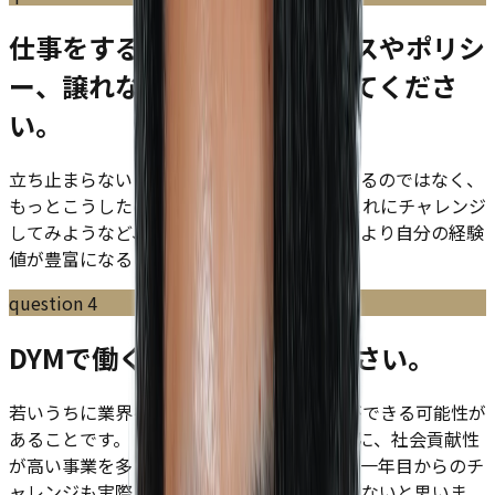
仕事をするうえでの、スタンスやポリシ
ー、譲れないポイントを教えてくださ
い。
立ち止まらないことです。常に現状に満足するのではなく、
もっとこうしたほうがいいのではないか、これにチャレンジ
してみようなど、アンテナを高く持つことでより自分の経験
値が豊富になることを大切にしています。
question
4
DYMで働く魅力を教えてください。
若いうちに業界を絞らず様々なチャレンジができる可能性が
あることです。 DYMはBtoBということを軸に、社会貢献性
が高い事業を多く生み出していきます。新卒一年目からのチ
ャレンジも実際に行っている会社は本当に少ないと思いま