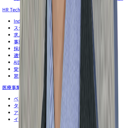
HR Tech事業
>
Indeed（インディード）運用代行・ 代理店事業
スタンバイ運用代行事業
求人ボックス運用代行事業
事務代行事業
採用管理ツール事業（rakusai）
適性診断サービス事業
AI面接事業（HRmax）
受電代行事業
営業代行事業
医療事業
>
ベトナム（ホーチミン・ハノイ）クリニック
タイ（バンコク）クリニック
アメリカ（ニューヨーク）クリニック
インドネシア（ジャカルタ）クリニック