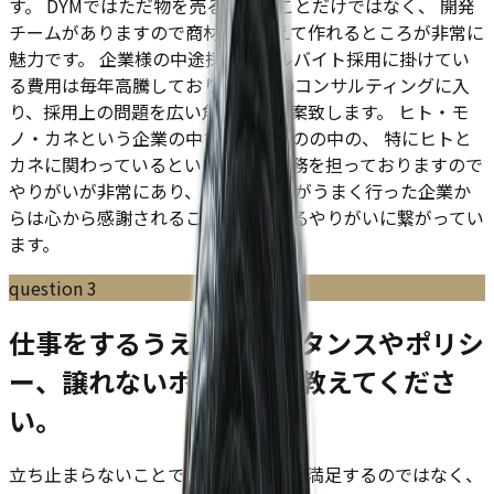
す。 DYMではただ物を売るということだけではなく、 開発
チームがありますので商材自ら考えて作れるところが非常に
魅力です。 企業様の中途採用、アルバイト採用に掛けてい
る費用は毎年高騰しており、 ここのコンサルティングに入
り、採用上の問題を広い角度から提案致します。 ヒト・モ
ノ・カネという企業の中で大切なものの中の、 特にヒトと
カネに関わっているという重大な任務を担っておりますので
やりがいが非常にあり、 さらに戦略がうまく行った企業か
らは心から感謝されることがさらなるやりがいに繋がってい
ます。
question
3
仕事をするうえでの、スタンスやポリシ
ー、譲れないポイントを教えてくださ
い。
立ち止まらないことです。常に現状に満足するのではなく、