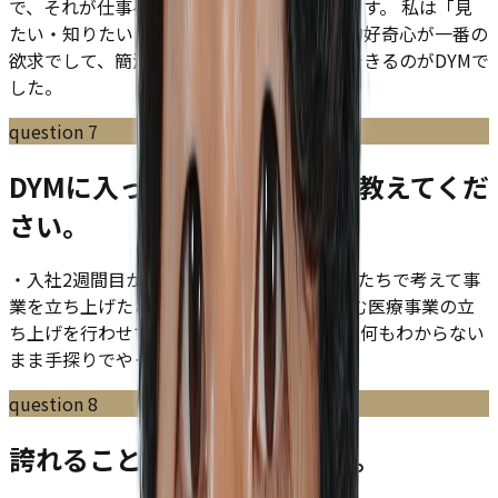
で、それが仕事へのモチベーションとなります。 私は「見
たい・知りたい・やってみたい」という知的好奇心が一番の
欲求でして、簡潔に言うとこれを一番実現できるのがDYMで
した。
question
7
DYMに入って印象的な仕事を教えてくだ
さい。
・入社2週間目からビジネスモデルから自分たちで考えて事
業を立ち上げたこと。 ・2年目でM＆Aを含む医療事業の立
ち上げを行わせてもらえたこと。 上記2つは何もわからない
まま手探りでやった0→１の仕事でした。
question
8
誇れることを教えてください。