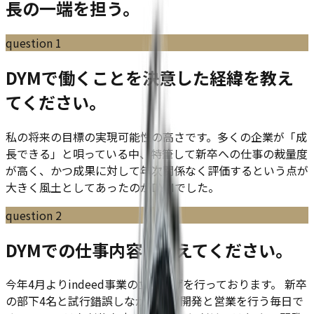
長の一端を担う。
question
1
DYMで働くことを決意した経緯を教え
てください。
私の将来の目標の実現可能性の高さです。多くの企業が「成
長できる」と唄っている中、特筆して新卒への仕事の裁量度
が高く、かつ成果に対して年次関係なく評価するという点が
大きく風土としてあったのがDYMでした。
question
2
DYMでの仕事内容を教えてください。
今年4月よりindeed事業の立ち上げを行っております。 新卒
の部下4名と試行錯誤しながら商材開発と営業を行う毎日で