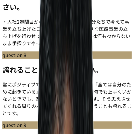
さい。
・入社2週間目からビジネスモデルから自分たちで考えて事
業を立ち上げたこと。 ・2年目でM＆Aを含む医療事業の立
ち上げを行わせてもらえたこと。 上記2つは何もわからない
まま手探りでやった0→１の仕事でした。
question
8
誇れることを教えてください。
常にポジティブでいれていることですね。「全ては自分のた
めに起きている」と思い、自分が失敗した時でも上手くいか
ないときでも、楽しい人生だなと思えてます。そう思えさせ
てくれる周りの人たちの環境にいれるということも誇れるこ
とです。
question
9