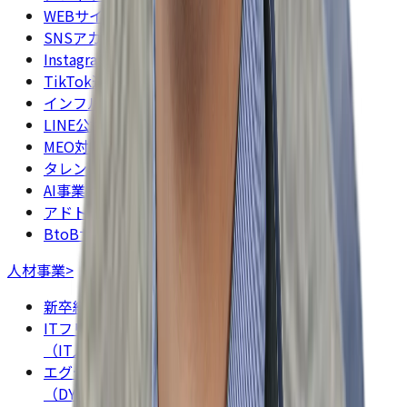
WEBサイト制作・運用事業
SNSアカウント運用代行事業
Instagram運用代行事業
TikTok運用代行事業
インフルエンサーキャスティング事業
LINE公式アカウント運用事業
MEO対策事業
タレントキャスティング・タレントシェア事業
AI事業
アドトラック事業
BtoBサービス比較ならBIZNAVI byDYM
人材事業
>
新卒紹介事業（ミーツカンパニー）
ITフリーランス人材マッチング事業
（IT人材派遣・業務委託）（DYMテック）
エグゼクティブ人材紹介事業
（DYMエグゼパート）