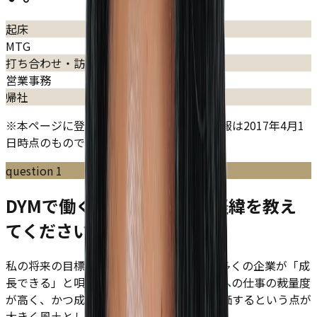
起床
MTG
打ち合わせ・訪問
営業事務
帰社
※本ページに登場している社員に関する情報は2017年4月1
日時点のものです。
question
1
DYMで働くことを決意した経緯を教え
てください。
私の将来の目標の実現可能性の高さです。多くの企業が「成
長できる」と唄っている中、特筆して新卒への仕事の裁量度
が高く、かつ成果に対して年次関係なく評価するという点が
大きく風土としてあったのがDYMでした。