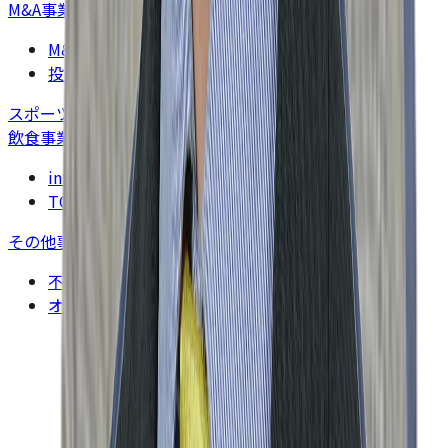
M&A事業
>
M&Aコンサルティング事業
投資育成事業
スポーツ事業
>
飲食事業
>
intellctuary（アンテレクチュアリ）
TOKYO RAMEN（東京ラーメン）
その他事業
>
不動産仲介・オフィスコンサルティング事業
オフィス賃貸仲介事業