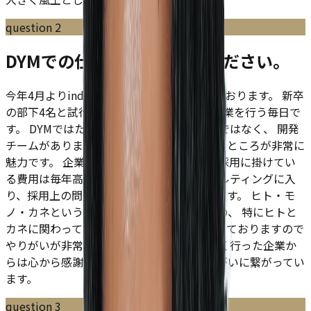
question
2
DYMでの仕事内容を教えてください。
今年4月よりindeed事業の立ち上げを行っております。 新卒
の部下4名と試行錯誤しながら商材開発と営業を行う毎日で
す。 DYMではただ物を売るということだけではなく、 開発
チームがありますので商材自ら考えて作れるところが非常に
魅力です。 企業様の中途採用、アルバイト採用に掛けてい
る費用は毎年高騰しており、 ここのコンサルティングに入
り、採用上の問題を広い角度から提案致します。 ヒト・モ
ノ・カネという企業の中で大切なものの中の、 特にヒトと
カネに関わっているという重大な任務を担っておりますので
やりがいが非常にあり、 さらに戦略がうまく行った企業か
らは心から感謝されることがさらなるやりがいに繋がってい
ます。
question
3