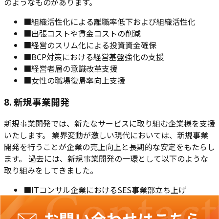
のようなものがあります。
■
組織活性化による離職率低下および組織活性化
■
出張コストや賃金コストの削減
■
経営のスリム化による投資資金確保
■
BCP対策における経営基盤強化の支援
■
経営者層の意識改革支援
■
女性の職場復帰率向上支援
8. 新規事業開発
新規事業開発では、新たなサービスに取り組む企業様を支援
いたします。 業界変動が激しい現代においては、新規事業
開発を行うことが企業の売上向上と長期的な安定をもたらし
ます。 過去には、新規事業開発の一環として以下のような
取り組みをしてきました。
■
ITコンサル企業におけるSES事業部立ち上げ
■
人材派遣企業における新卒紹介サービス立ち上げ
■
小売企業におけるEC事業の立ち上げ