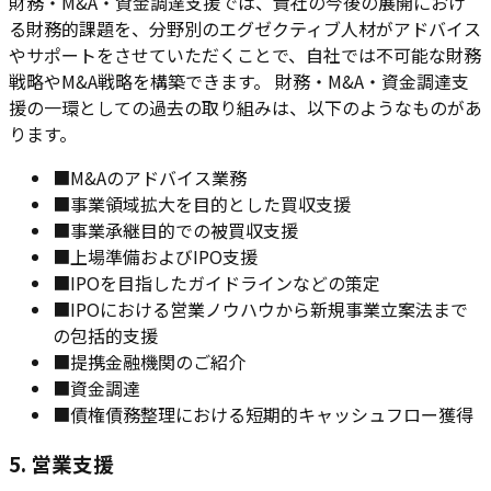
財務・M&A・資金調達支援では、貴社の今後の展開におけ
る財務的課題を、分野別のエグゼクティブ人材がアドバイス
やサポートをさせていただくことで、自社では不可能な財務
戦略やM&A戦略を構築できます。 財務・M&A・資金調達支
援の一環としての過去の取り組みは、以下のようなものがあ
ります。
■
M&Aのアドバイス業務
■
事業領域拡大を目的とした買収支援
■
事業承継目的での被買収支援
■
上場準備およびIPO支援
■
IPOを目指したガイドラインなどの策定
■
IPOにおける営業ノウハウから新規事業立案法まで
の包括的支援
■
提携金融機関のご紹介
■
資金調達
■
債権債務整理における短期的キャッシュフロー獲得
5. 営業支援