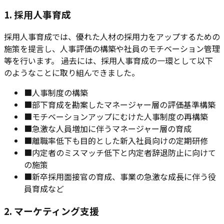
1. 採用人事育成
採用人事育成では、優れた人材の採用力をアップするための
施策を提言し、人事評価の構築や社員のモチベーション管理
等を行います。 過去には、採用人事育成の一環として以下
のようなことに取り組んできました。
■
人事制度の構築
■
部下育成を勘案したマネージャー層の評価基準構築
■
モチベーションアップにむけた人事制度の再構築
■
急激な人員増加に伴うマネージャー層の育成
■
離職率低下も目的とした新入社員向けの定期研修
■
内定者のミスマッチ低下と内定者辞退防止に向けて
の施策
■
新卒採用面接官の育成、事業の急激な成長に伴う役
員育成など
2. マーケティング支援