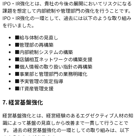
IPO・IR強化とは、貴社の今後の展開においてリスクになる
課題を想定して内部統制や管理部門の強化を行うことです。
IPO・IR強化の一環として、過去には以下のような取り組み
を行いました。
■
給与体制の見直し
■
管理部の再構築
■
内部統制システムの構築
■
店舗相互ネットワークの構築支援
■
個人情報の取り扱い指針の再構築
■
事業部と管理部門の業務明確化
■
予実管理の策定指導
■
IT資産管理支援
7. 経営基盤強化
経営基盤強化とは、経営経験のあるエグゼクティブ人材の知
識によって基盤の見直しから改善まで一貫して行うことで
す。 過去の経営基盤強化の一環としての取り組みは、以下