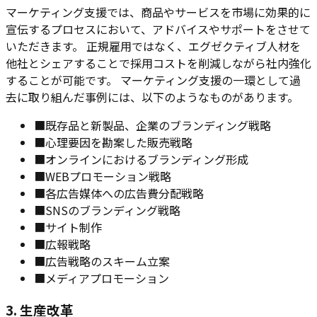
マーケティング支援では、商品やサービスを市場に効果的に
宣伝するプロセスにおいて、アドバイスやサポートをさせて
いただきます。 正規雇用ではなく、エグゼクティブ人材を
他社とシェアすることで採用コストを削減しながら社内強化
することが可能です。 マーケティング支援の一環として過
去に取り組んだ事例には、以下のようなものがあります。
■
既存品と新製品、企業のブランディング戦略
■
心理要因を勘案した販売戦略
■
オンラインにおけるブランディング形成
■
WEBプロモーション戦略
■
各広告媒体への広告費分配戦略
■
SNSのブランディング戦略
■
サイト制作
■
広報戦略
■
広告戦略のスキーム立案
■
メディアプロモーション
3. 生産改革