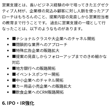
営業支援とは、長いビジネス経験の中で培ってきたエグゼク
ティブ人材が、企業様の見込み顧客に対し人脈を使ったアプ
ローチはもちろんのこと、提案内容の見直しから営業担当者
の教育まで行うことです。 過去に営業支援の一環として行
なったことは、以下のようなものがあります。
■
ナショナルクラスや大企業へのチャネル開拓
■
閉鎖的な業界へのアプローチ
■
特殊広告企業の販路拡大
■
提案の見直しからフォローアップまでのきめ細かな
対応
■
地方銀行への販路開拓
■
イベントスポンサー開拓
■
中小企業へのチャネル開拓
■
カー用品小売企業への販路拡大
■
飲食企業へのCRM販路開拓
6. IPO・IR強化