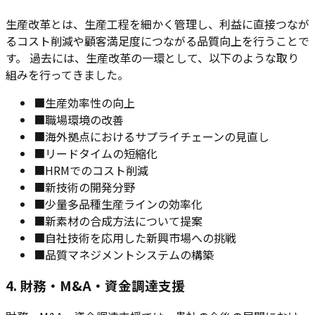
生産改革とは、生産工程を細かく管理し、利益に直接つなが
るコスト削減や顧客満足度につながる品質向上を行うことで
す。 過去には、生産改革の一環として、以下のような取り
組みを行ってきました。
■
生産効率性の向上
■
職場環境の改善
■
海外拠点におけるサプライチェーンの見直し
■
リードタイムの短縮化
■
HRMでのコスト削減
■
新技術の開発分野
■
少量多品種生産ラインの効率化
■
新素材の合成方法について提案
■
自社技術を応用した新興市場への挑戦
■
品質マネジメントシステムの構築
4. 財務・M&A・資金調達支援