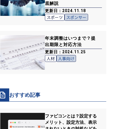
底解説
更新日：2024.11.18
スポーツ
スポンサー
年末調整はいつまで？提
出期限と対応方法
更新日：2024.11.25
人材
人事向け
おすすめ記事
ファビコンとは？設定する
メリット、設定方法、表示
されないときの対処などを