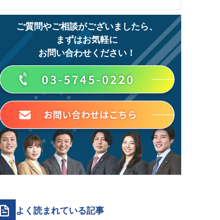
適性診断
美容クリニック
タレントキャスティング・タレントシェア
福利厚生
D.LEAGUE
リスティング広告
第二新卒・中途・既卒
ご質問やご相談がございましたら、
スポンサー
AI
まずはお気軽に
障がい者雇用
お問い合わせください！
よく読まれている記事