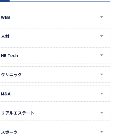
WEB
AIラボラトリー
DSP・ネイティブ広告
人材
Instagram運用
IT・エンジニア人材
LINE公式アカウント運用
エグゼクティブ人材
HR Tech
MEO対策
タイ人材
AI面接
SEO対策
ハイクラス人材
Indeed
クリニック
SNS広告
オウンドメディア
マーケター人材
コールセンター
アメリカ医療
SNS運用
事務人材
コンテンツSEO
スタンバイ
インドネシア医療
M&A
TikTok運用
人事向け
テクニカルSEO
アンケート記事制作
事務代行（BPO）
タイ医療
M&Aコンサルティング
アドトラック
介護人材
インタビュー記事制作
営業代行
ベトナム医療
投資育成
リアルエステート
アフィリエイト
就活イベント
ホワイトペーパー制作
採用管理
人間ドック
オフィス仲介
インフルエンサーキャスティング
新卒人材
求人ボックス
健康診断
不動産仲介
サイト制作
スポーツ
研修・人材育成