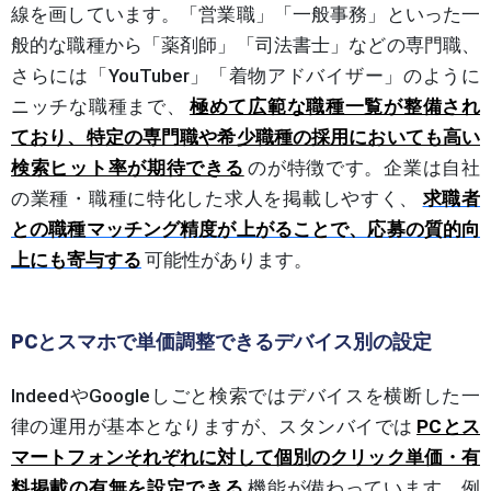
線を画しています。「営業職」「一般事務」といった一
般的な職種から「薬剤師」「司法書士」などの専門職、
さらには「YouTuber」「着物アドバイザー」のように
ニッチな職種まで、
極めて広範な職種一覧が整備され
ており、特定の専門職や希少職種の採用においても高い
検索ヒット率が期待できる
のが特徴です。企業は自社
の業種・職種に特化した求人を掲載しやすく、
求職者
との職種マッチング精度が上がることで、応募の質的向
上にも寄与する
可能性があります。
PCとスマホで単価調整できるデバイス別の設定
IndeedやGoogleしごと検索ではデバイスを横断した一
律の運用が基本となりますが、スタンバイでは
PCとス
マートフォンそれぞれに対して個別のクリック単価・有
料掲載の有無を設定できる
機能が備わっています。例