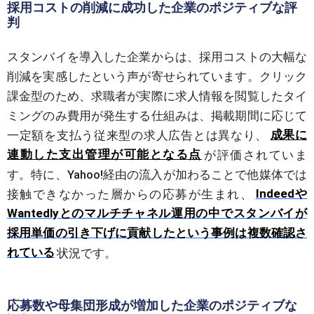
採用コストの削減に成功した企業のポジティブな評
判
スタンバイを導入した企業からは、採用コストの大幅な
削減を実感したという声が寄せられています。クリック
課金型のため、求職者が実際に求人情報を閲覧したタイ
ミングのみ費用が発生する仕組みは、掲載期間に応じて
一定額を支払う従来型の求人広告とは異なり、
成果に
連動した支出管理が可能となる点
が評価されていま
す。特に、Yahoo!経由の流入が加わることで他媒体では
接触できなかった層からの応募が生まれ、
Indeedや
Wantedlyとのマルチチャネル運用の中でスタンバイが
採用単価の引き下げに貢献したという事例は複数確認さ
れている
状況です。
応募数や母集団形成が増加した企業のポジティブな