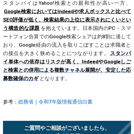
スタンバイはYahoo!検索との親和性が高い一方、
Google検索においてはIndeedや求人ボックスと比べて
SEO評価が低く、検索結果の上位に表示されにくいとい
う構造的な課題
を抱えています。日本国内のPC・スマ
ートフォン合算でのGoogle検索シェアは約8割に達して
おり、Google経由の流入を取りこぼすことは求職者と
の接点を大きく狭めることにつながります。
スタンバ
イ単体への依存はリスクが高く、IndeedやGoogleしご
と検索との併用による複数チャネル展開が、安定した応
募数確保のカギ
となります。
参考：
総務省｜令和7年版情報通信白書
ご質問やご相談がございましたら、