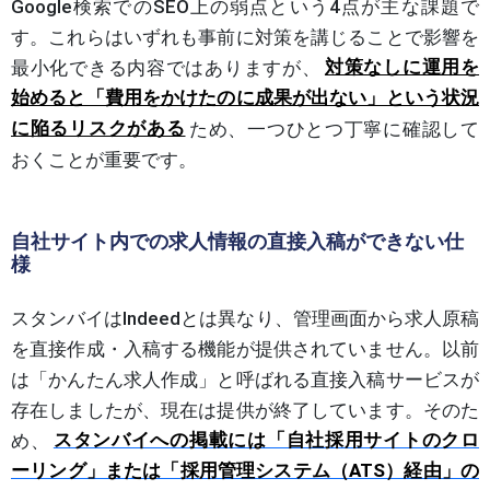
Google検索でのSEO上の弱点という4点が主な課題で
す。これらはいずれも事前に対策を講じることで影響を
最小化できる内容ではありますが、
対策なしに運用を
始めると「費用をかけたのに成果が出ない」という状況
に陥るリスクがある
ため、一つひとつ丁寧に確認して
おくことが重要です。
自社サイト内での求人情報の直接入稿ができない仕
様
スタンバイはIndeedとは異なり、管理画面から求人原稿
を直接作成・入稿する機能が提供されていません。以前
は「かんたん求人作成」と呼ばれる直接入稿サービスが
存在しましたが、現在は提供が終了しています。そのた
め、
スタンバイへの掲載には「自社採用サイトのクロ
ーリング」または「採用管理システム（ATS）経由」の