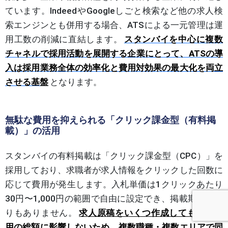
ています。IndeedやGoogleしごと検索など他の求人検
索エンジンとも併用する場合、ATSによる一元管理は運
用工数の削減に直結します。
スタンバイを中心に複数
チャネルで採用活動を展開する企業にとって、ATSの導
入は採用業務全体の効率化と費用対効果の最大化を両立
させる基盤
となります。
無駄な費用を抑えられる「クリック課金型（有料掲
載）」の活用
スタンバイの有料掲載は「クリック課金型（CPC）」を
採用しており、求職者が求人情報をクリックした回数に
応じて費用が発生します。入札単価は1クリックあたり
30円〜1,000円の範囲で自由に設定でき、掲載期間の縛
りもありません。
求人原稿をいくつ作成しても掲載費
用の総額に影響しないため、複数職種・複数エリアで同