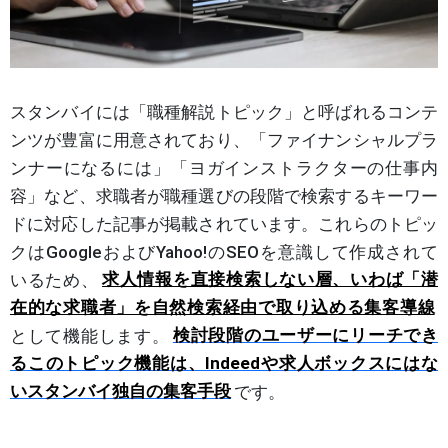
スタンバイには「職種解説トピック」と呼ばれるコンテ
ンツが豊富に用意されており、「ファイナンシャルプラ
ンナーになるには」「ヨガインストラクターの仕事内
容」など、求職者が職種選びの段階で検索するキーワー
ドに対応した記事が掲載されています。これらのトピッ
クはGoogleおよびYahoo!のSEOを意識して作成されて
いるため、
求人情報を直接検索しない層、いわば「潜
在的な求職者」を自然検索経由で取り込める集客導線
として機能します。
検討段階のユーザーにリーチでき
るこのトピック機能は、Indeedや求人ボックスにはな
いスタンバイ独自の集客手段
です。