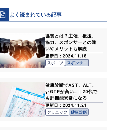
よく読まれている記事
協賛とは？主催、後援、
協力、スポンサーとの違
いやメリットも解説
更新日：2024.11.18
スポーツ
スポンサー
健康診断でAST、ALT、
γ-GTPが高い…｜20代で
も肝機能異常になる
更新日：2024.11.21
クリニック
健康診断