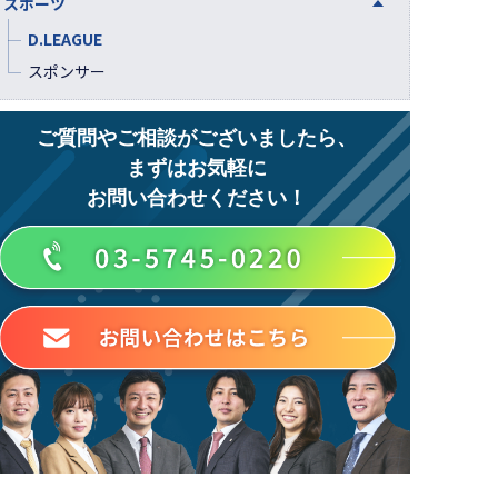
不動産仲介
サイト制作
スポーツ
研修・人材育成
適性診断
美容クリニック
タレントキャスティング・タレントシェア
福利厚生
D.LEAGUE
リスティング広告
第二新卒・中途・既卒
スポンサー
AI
障がい者雇用
ご質問やご相談がございましたら、
まずはお気軽に
お問い合わせください！