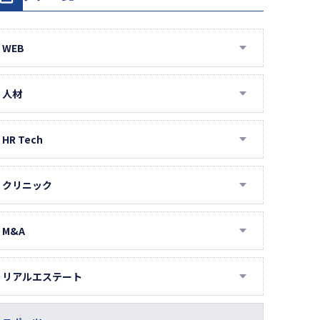
WEB
AIラボラトリー
DSP・ネイティブ広告
人材
Instagram運用
IT・エンジニア人材
LINE公式アカウント運用
エグゼクティブ人材
HR Tech
MEO対策
タイ人材
AI面接
SEO対策
ハイクラス人材
Indeed
クリニック
SNS広告
オウンドメディア
マーケター人材
コールセンター
アメリカ医療
SNS運用
事務人材
コンテンツSEO
スタンバイ
インドネシア医療
M&A
TikTok運用
人事向け
テクニカルSEO
アンケート記事制作
事務代行（BPO）
タイ医療
M&Aコンサルティング
アドトラック
介護人材
インタビュー記事制作
営業代行
ベトナム医療
投資育成
リアルエステート
アフィリエイト
就活イベント
ホワイトペーパー制作
採用管理
人間ドック
オフィス仲介
インフルエンサーキャスティング
新卒人材
求人ボックス
健康診断