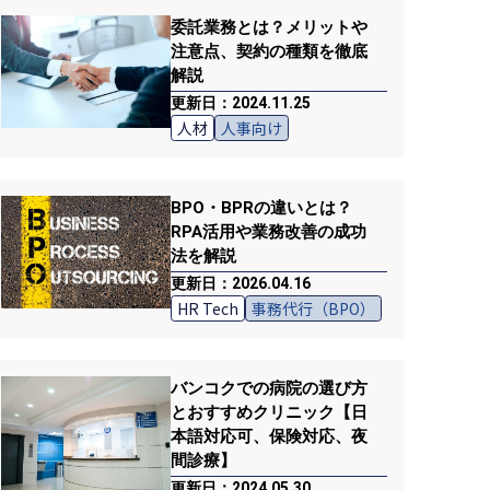
委託業務とは？メリットや
注意点、契約の種類を徹底
解説
更新日：2024.11.25
人材
人事向け
BPO・BPRの違いとは？
RPA活用や業務改善の成功
法を解説
更新日：2026.04.16
HR Tech
事務代行（BPO）
バンコクでの病院の選び方
とおすすめクリニック【日
本語対応可、保険対応、夜
間診療】
更新日：2024.05.30