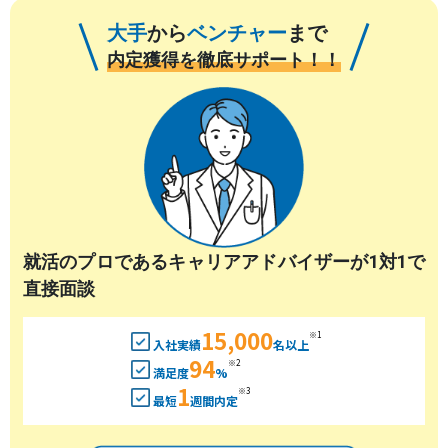
大手
から
ベンチャー
まで
内定獲得を徹底サポート！！
就活のプロであるキャリアアドバイザーが1対1で
直接面談
15,000
※1
入社実績
名以上
94
※2
満足度
%
1
※3
最短
週間内定