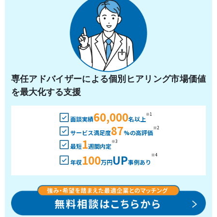
専任アドバイザーによる個別ヒアリング市場価値
を最大化する支援
60,000
※1
面談実績
名以上
87
※2
サービス満足度
%の高評価
1
※3
最短
週間内定
100
UP
※4
年収
万円
事例あり