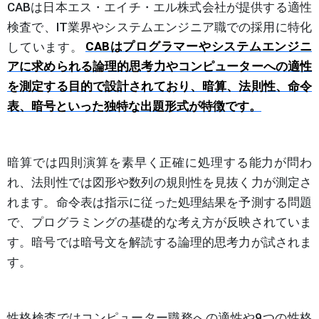
CABは日本エス・エイチ・エル株式会社が提供する適性
検査で、IT業界やシステムエンジニア職での採用に特化
しています。
CABはプログラマーやシステムエンジニ
アに求められる論理的思考力やコンピューターへの適性
を測定する目的で設計されており、暗算、法則性、命令
表、暗号といった独特な出題形式が特徴です。
暗算では四則演算を素早く正確に処理する能力が問わ
れ、法則性では図形や数列の規則性を見抜く力が測定さ
れます。命令表は指示に従った処理結果を予測する問題
で、プログラミングの基礎的な考え方が反映されていま
す。暗号では暗号文を解読する論理的思考力が試されま
す。
性格検査ではコンピューター職務への適性や9つの性格