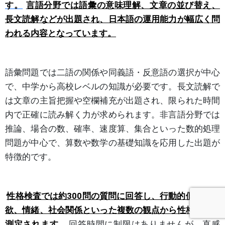
す。
言語分野では語彙の意味理解、文章の並び替え、
長文読解などが出題され、日本語の運用能力が幅広く問
われる内容となっています。
語彙問題では二語の関係や同義語・反意語の選択が中心
で、中学から高校レベルの知識が必要です。長文読解で
は文章の主旨把握や空欄補充が出題され、限られた時間
内で正確に読み解く力が求められます。非言語分野では
推論、場合の数、確率、速度算、集合といった数的処理
問題が中心で、算数や数学の基礎知識を応用した出題が
特徴的です。
性格検査では約300問の質問に回答し、行動的側面や意
欲、情緒、社会関係といった複数の観点から性格特性が
測定されます。
回答時間に制限はありませんが、直感