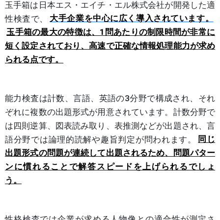
玉手箱は日本エス・エイチ・エル株式会社が開発した適
性検査で、
大手企業を中心に広く導入されています
。
玉手箱の最大の特徴は、1問あたりの制限時間が非常に
短く設定されており、高速で正確な情報処理能力が求め
られる点です。
能力検査は計数、言語、英語の3分野で構成され、それ
ぞれに複数の出題形式が用意されています。計数分野で
は四則逆算、図表読み取り、表推測などが出題され、言
語分野では論理的読解や趣旨判定が問われます。
同じ
出題形式の問題が連続して出題されるため、問題パター
ンに慣れることで解答スピードを上げられるでしょ
う。
性格検査では企業が求める人物像との適合性が測定さ