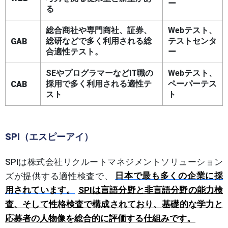
ー
る
総合商社や専門商社、証券、
Webテスト、
総研などで多く利用される総
テストセンタ
GAB
合適性テスト。
ー
SEやプログラマーなどIT職の
Webテスト、
採用で多く利用される適性テ
ペーパーテス
CAB
スト
ト
SPI（エスピーアイ）
SPIは株式会社リクルートマネジメントソリューション
ズが提供する適性検査で、
日本で最も多くの企業に採
用されています
。
SPIは言語分野と非言語分野の能力検
査、そして性格検査で構成されており、基礎的な学力と
応募者の人物像を総合的に評価する仕組みです。