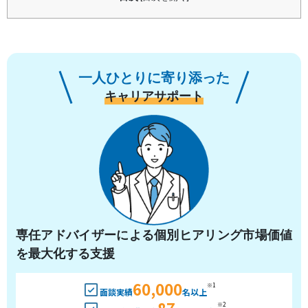
一人ひとりに寄り添った
キャリアサポート
専任アドバイザーによる個別ヒアリング市場価値
を最大化する支援
60,000
※1
面談実績
名以上
87
※2