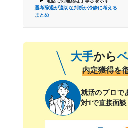
電話での連絡は丁寧さを示す
選考辞退が適切な判断か冷静に考える
まとめ
大手
から
内定獲得を
就活のプロで
対1で直接面談