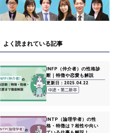
よく読まれている記事
INFP（仲介者）の性格診
断｜特徴や恋愛も解説
更新日：2025.04.22
中途・第二新卒
INTP（論理学者）の性
格・特徴は？相性や向い
ている仕事も解説！