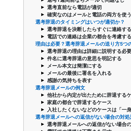
選考1週間前ならメールで問題なし
選考直前なら電話が適切
確実なのはメールと電話の両方を使
選考辞退のタイミングはいつが適切か？
選考辞退を決断したらすぐに連絡す
電話での連絡は企業の都合を考慮す
理由は必要？選考辞退メールの送り方5つ
選考辞退の理由は詳細に説明する必
件名に選考辞退の意思を明記する
メール本文は簡潔にする
メールの最後に署名を入れる
感謝の気持ちを表す
選考辞退メールの例文
他社から内定が出たために辞退する
家庭の都合で辞退するケース
入社したくないなどのケースは「一
選考辞退メールへの返信がない場合の対処
選考辞退メールへの返信がない場合