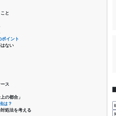
うこと
る
る
のポイント
要はない
ケース
身上の都合」
法は？
の対処法を考える