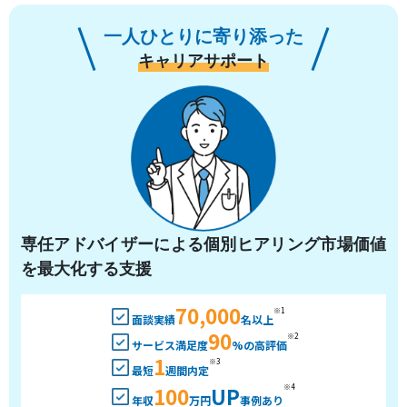
一人ひとりに寄り添った
キャリアサポート
専任アドバイザーによる個別ヒアリング市場価値
を最大化する支援
70,000
※1
面談実績
名以上
90
※2
サービス満足度
%の高評価
1
※3
最短
週間内定
100
UP
※4
年収
万円
事例あり