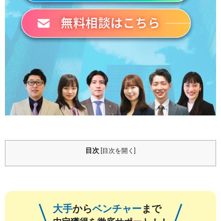
目次
[
目次を開く
]
大手
から
ベンチャー
まで