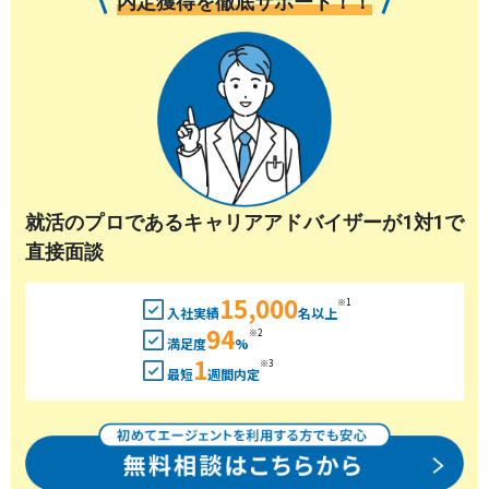
内定獲得を徹底サポート！！
就活のプロであるキャリアアドバイザーが1対1で
直接面談
15,000
※1
入社実績
名以上
94
※2
満足度
%
1
※3
最短
週間内定