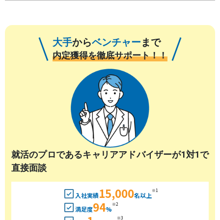
大手
から
ベンチャー
まで
内定獲得を徹底サポート！！
就活のプロであるキャリアアドバイザーが1対1で
直接面談
15,000
※1
入社実績
名以上
94
※2
満足度
%
※3