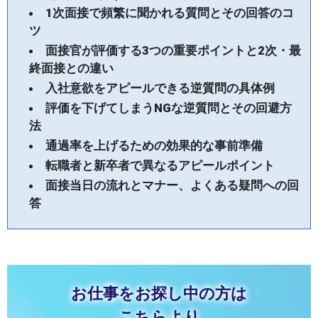
1次面接で頻繁に聞かれる質問とその回答のコ
ツ
面接官が評価する3つの重要ポイントと2次・最
終面接との違い
入社意欲をアピールできる逆質問の具体例
評価を下げてしまうNGな逆質問とその回避方
法
通過率を上げるための効果的な事前準備
転職者と新卒者で異なるアピールポイント
面接当日の流れとマナー、よくある疑問への回
答
お仕事をお探し中の方は
こちらより