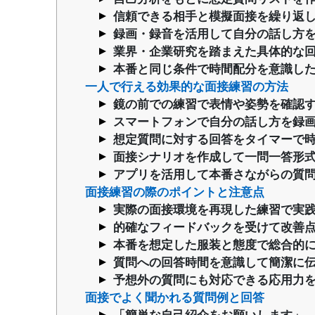
信頼できる相手と模擬面接を繰り返
録画・録音を活用して自分の話し方
業界・企業研究を踏まえた具体的な
本番と同じ条件で時間配分を意識し
一人で行える効果的な面接練習の方法
鏡の前での練習で表情や姿勢を確認
スマートフォンで自分の話し方を録
想定質問に対する回答をタイマーで
面接シナリオを作成して一問一答形
アプリを活用して本番さながらの質
面接練習の際のポイントと注意点
実際の面接環境を再現した練習で実
的確なフィードバックを受けて改善
本番を想定した服装と態度で総合的
質問への回答時間を意識して簡潔に
予想外の質問にも対応できる応用力
面接でよく聞かれる質問例と回答
「簡単な自己紹介をお願いします」