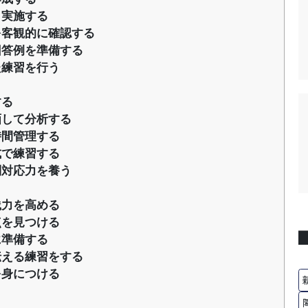
し実施する
を客観的に確認する
回答例を準備する
た練習を行う
する
画して分析する
時間管理する
式で練習する
問対応力を養う
践力を高める
点を見つける
に準備する
伝える練習をする
を身につける