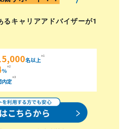
あるキャリアアドバイザーが1
15,000
※1
名以上
4
※2
%
※3
間内定