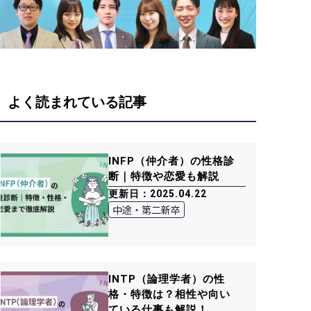
よく読まれている記事
INFP（仲介者）の性格診
断｜特徴や恋愛も解説
更新日：2025.04.22
中途・第二新卒
INTP（論理学者）の性
格・特徴は？相性や向い
ている仕事も解説！