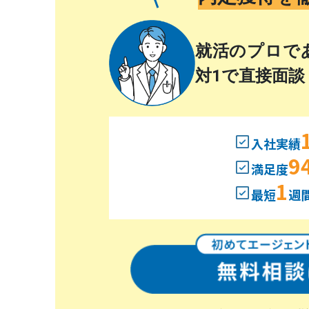
就活のプロで
対1で直接面談
入社実績
9
満足度
1
最短
週