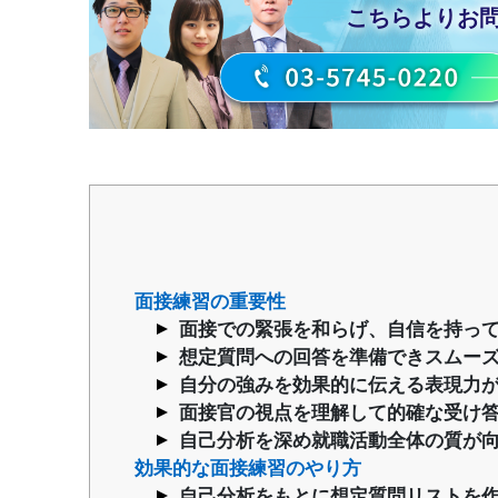
こちらより
お
面接練習の重要性
面接での緊張を和らげ、自信を持っ
想定質問への回答を準備できスムー
自分の強みを効果的に伝える表現力
面接官の視点を理解して的確な受け
自己分析を深め就職活動全体の質が
効果的な面接練習のやり方
自己分析をもとに想定質問リストを