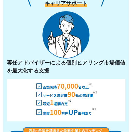
キャリアサポート
専任アドバイザーによる個別ヒアリング市場価値
を最大化する支援
70,000
※1
面談実績
名以上
90
※2
サービス満足度
%の高評価
1
※3
最短
週間内定
100
UP
※4
年収
万円
事例あり