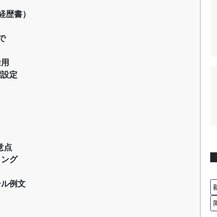
経歴書）
で
活用
標設定
と
意点
ミング
ール例文