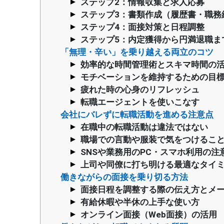
ステップ2：情報収集と求人応募
ステップ3：書類作成（履歴書・職務
ステップ4：面接対策と日程調整
ステップ5：内定獲得から円満退職ま
「無理・辛い」を乗り越える両立のコツ
効率的な時間管理術とスキマ時間の
モチベーションを維持するための目
疲れた時の心身のリフレッシュ
転職エージェントを使いこなす
会社にバレずに転職活動を進める注意点
在職中の転職活動は違法ではない
職場での言動や服装で気をつけるこ
SNSや業務用のPC・スマホ利用の注
上司や同僚に打ち明ける最適なタイ
働きながらの面接を乗り切る方法
面接日程を調整する際の伝え方とメ
有給休暇や半休の上手な使い方
オンライン面接（Web面接）の活用