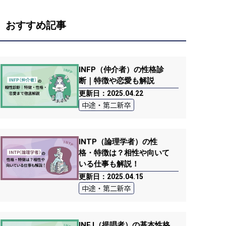
おすすめ記事
INFP（仲介者）の性格診
断｜特徴や恋愛も解説
更新日：2025.04.22
中途・第二新卒
INTP（論理学者）の性
格・特徴は？相性や向いて
いる仕事も解説！
更新日：2025.04.15
中途・第二新卒
INFJ（提唱者）の基本性格