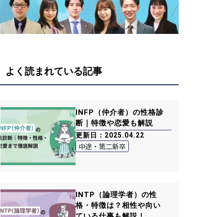
よく読まれている記事
INFP（仲介者）の性格診
断｜特徴や恋愛も解説
更新日：2025.04.22
中途・第二新卒
INTP（論理学者）の性
格・特徴は？相性や向い
ている仕事も解説！