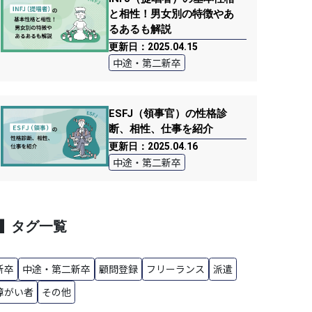
と相性！男女別の特徴やあ
るあるも解説
更新日：2025.04.15
中途・第二新卒
ESFJ（領事官）の性格診
断、相性、仕事を紹介
更新日：2025.04.16
中途・第二新卒
タグ一覧
新卒
中途・第二新卒
顧問登録
フリーランス
派遣
障がい者
その他