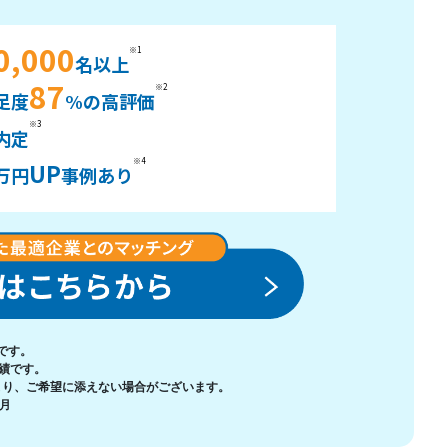
0,000
※1
名以上
87
※2
足度
%の高評価
※3
内定
※4
UP
万円
事例あり
績です。
の実績です。
より、ご希望に添えない場合がございます。
3月