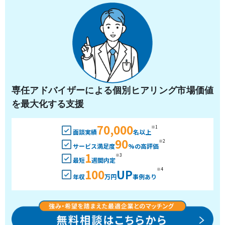
専任アドバイザーによる個別ヒアリング市場価値
を最大化する支援
70,000
※1
面談実績
名以上
90
※2
サービス満足度
%の高評価
1
※3
最短
週間内定
100
UP
※4
年収
万円
事例あり