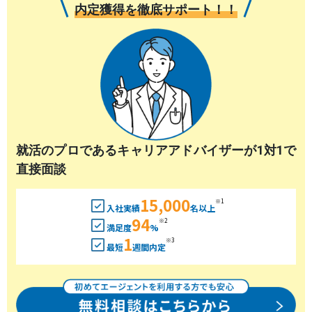
内定獲得を徹底サポート！！
就活のプロであるキャリアアドバイザーが1対1で
直接面談
15,000
※1
入社実績
名以上
94
※2
満足度
%
1
※3
最短
週間内定