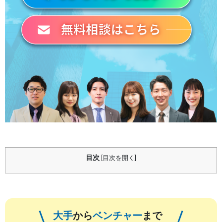
目次
[
目次を開く
]
大手
から
ベンチャー
まで