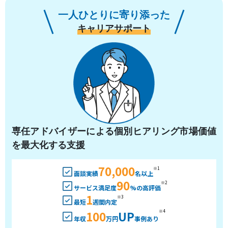
一人ひとりに寄り添った
キャリアサポート
専任アドバイザーによる個別ヒアリング市場価値
を最大化する支援
70,000
※1
面談実績
名以上
90
※2
サービス満足度
%の高評価
1
※3
最短
週間内定
100
UP
※4
年収
万円
事例あり