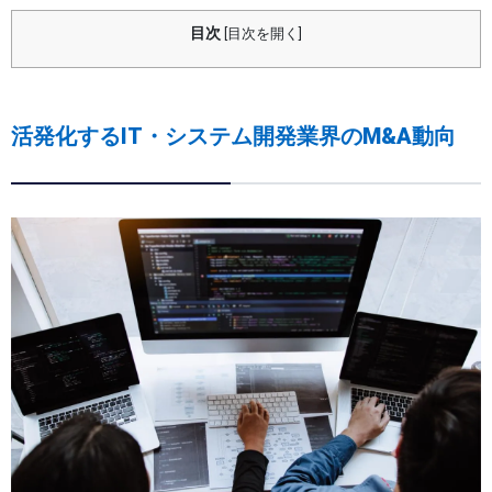
目次
[
目次を開く
]
活発化するIT・システム開発業界のM&A動向